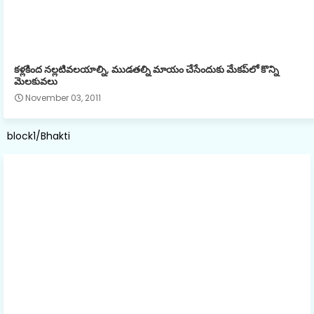
కళ్లకింద నల్లటివలయాల్ని, ముడతల్ని మాయం చేసేందుకు మేకప్‌లో కొన్ని
మెలకువలు
November 03, 2011
block1/Bhakti