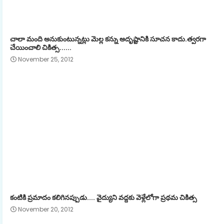
చాలా మంది అనుకుంటున్నట్లు మెల్ల కన్ను అదృష్టానికి సూచన కాదు.త్వరగా
చేయించాలి చికిత్స......
November 25, 2012
కంటికి ప్రమాదం కలిగినప్పుడు.... వైద్యుని వద్దకు వెళ్లేలోగా ప్రథమ చికిత్స
November 20, 2012