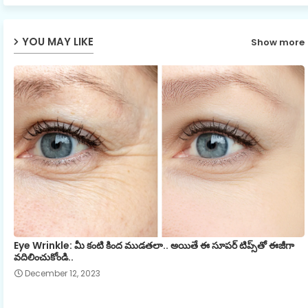
YOU MAY LIKE
Show more
Eye Wrinkle: మీ కంటి కింద ముడ‌త‌లా.. అయితే ఈ సూప‌ర్‌ టిప్స్‌తో ఈజీగా
వదిలించుకోండి..
December 12, 2023