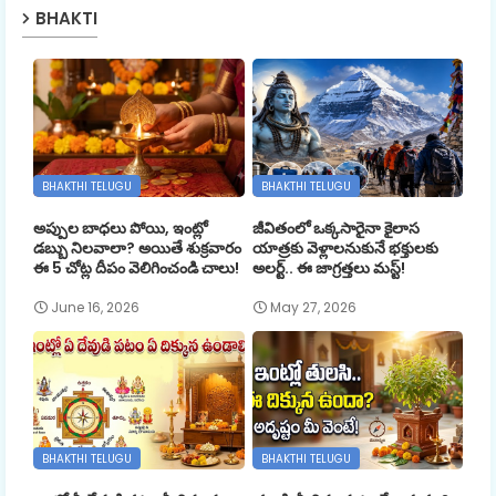
BHAKTI
BHAKTHI TELUGU
BHAKTHI TELUGU
అప్పుల బాధలు పోయి, ఇంట్లో
జీవితంలో ఒక్కసారైనా కైలాస
డబ్బు నిలవాలా? అయితే శుక్రవారం
యాత్రకు వెళ్లాలనుకునే భక్తులకు
ఈ 5 చోట్ల దీపం వెలిగించండి చాలు!
అలర్ట్.. ఈ జాగ్రత్తలు మస్ట్!
June 16, 2026
May 27, 2026
BHAKTHI TELUGU
BHAKTHI TELUGU