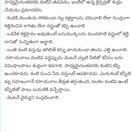
సాధ్యమైనంతవరకు కంటిని తడపడం, ఇంటిలో ఉన్న క్లెన్సర్లతో శుభ్రం
చేయడం ప్రమాదకరం.
- కంటికి వెలుతురు సోకకుండా నల్ల కళ్లద్దాలను ధరించాలి లేదా గుండ్రంగా
కత్తిరించిన కాగితం లేదా వస్త్రంతో కప్పి ఉంచాలి.
- ఒకవేళ రక్తస్రావం అవుతుంటే ఐసుముక్కలను మందపాటి వస్త్రంలో కట్టి,
దానితో సున్నితంగా అద్దాలి.
- బంతి వంటి వస్తువు తగిలితే కన్ను వాయకుండా తలను ఎత్తి ఉంచాలి.
-రసాయనాలు వంటివి పడ్డప్పుడు వెంటనే చల్లటి నీటితో కనీసం ఐదు
నిమిషాలపాటు శుభ్రంగా కడగాలి. సాధ్యమైనంతవరకు కంటిని కప్పి
ఉంచకూడదు. కంటి నుంచి నీరు వస్తుంటే ఆపకూడదు. ఎందుకంటే కన్నీటి
వల్ల సహజంగానే రసాయనాల తీవ్రత తగ్గుతుంది, నలకల వంటివి ఉంటే
కన్నీటితో పాటు బయటికి వచ్చేస్తాయి.
- వెంటనే వైద్యుని సంప్రదించాలి.