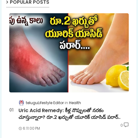
POPULAR POSTS
teluguLifestyle Editor
Health
Uric Acid Remedy: కీళ్ల నొప్పులతో నరకం
చూస్తున్నారా? రూ.2 ఖర్చుతో యూరిక్ యాసిడ్ పరార్..
0
6:11:00 PM