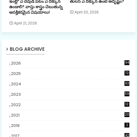
ఇంట్లో ఏ దేవుడి పటం ఏ దిక్కున
తులసి ఏ దిక్కున ఉంటే అదృష్టం?
ఉండాలి? వాస్తు శాస్త్రం చెబుతున్న
ఆసక్తికరమైన విషయాలు!
April 20, 2026
April 21, 2026
BLOG ARCHIVE
2026
94
3
2025
72
5
2024
63
2023
59
4
2022
12
2021
20
2019
2
2017
42