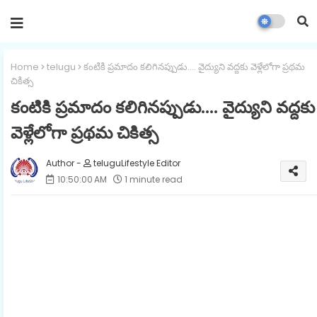
Home
telugu
కంటికి ప్రమాదం కలిగినప్పుడు.... వైద్యుని వద్దకు వెళ్లేలోగా ప్రథమ
చికిత్స
కంటికి ప్రమాదం కలిగినప్పుడు.... వైద్యుని వద్దకు
వెళ్లేలోగా ప్రథమ చికిత్స
teluguLifestyle Editor
10:50:00 AM
1 minute read