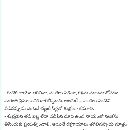
- కంటికి గాయం తగిలినా, నలకలు పడినా, కళ్లను నులుముకోవడం
మరింత ప్రమాదానికి దారితీస్తుంది. అందుకే ... నలకలు వంటివి
పడినప్పుడు వెంటనే చల్లటి నీళ్లతో శుభ్రంగా కడగాలి.
- శుభ్రమైన తడి బట్ట లేదా తడిపిన దూది ఉండ సాయంతో నలకను
తీసేందుకు ప్రయత్నించాలి. అయితే రక్తగాయాలు తగిలినప్పుడు మాత్రం