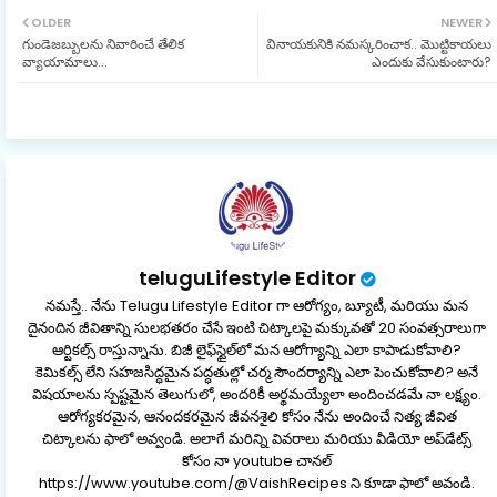
OLDER
NEWER
గుండెజబ్బులను నివారించే తేలిక
వినాయకునికి నమస్కరించాక.. మొట్టికాయలు
ter
ats
వ్యాయామాలు...
ఎందుకు వేసుకుంటారు?
ap
p
teluguLifestyle Editor
నమస్తే.. నేను Telugu Lifestyle Editor గా ఆరోగ్యం, బ్యూటీ, మరియు మన
దైనందిన జీవితాన్ని సులభతరం చేసే ఇంటి చిట్కాలపై మక్కువతో 20 సంవత్సరాలుగా
ఆర్టికల్స్ రాస్తున్నాను. బిజీ లైఫ్‌స్టైల్‌లో మన ఆరోగ్యాన్ని ఎలా కాపాడుకోవాలి?
కెమికల్స్ లేని సహజసిద్ధమైన పద్ధతుల్లో చర్మ సౌందర్యాన్ని ఎలా పెంచుకోవాలి? అనే
విషయాలను స్పష్టమైన తెలుగులో, అందరికీ అర్థమయ్యేలా అందించడమే నా లక్ష్యం.
ఆరోగ్యకరమైన, ఆనందకరమైన జీవనశైలి కోసం నేను అందించే నిత్య జీవిత
చిట్కాలను ఫాలో అవ్వండి. అలాగే మరిన్ని వివరాలు మరియు వీడియో అప్‌డేట్స్
కోసం నా youtube చానల్
https://www.youtube.com/@VaishRecipes ని కూడా ఫాలో అవండి.