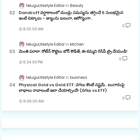
teluguLifestyle Editor
Beauty
Dandruff:వర్షాకాలంలో చుండ్రు సమస్యను తగ్గించే 5 సులభమైన
ఇంటి చిట్కాలు - జుట్టును బలంగా, ఆరోగ్యంగా..
0
8:30:00 AM
teluguLifestyle Editor
kitchen
మెంతి పరాఠా: రోటీన్ రొట్టెలు బోర్ కొడితే, ఈ కమ్మని రెసిపీ ట్రై చేయండి!
0
6:24:00 PM
teluguLifestyle Editor
business
Physical Gold vs Gold ETF: నగలు కొంటే నష్టమే.. బంగారంపై
లాభాలు రావాలంటే ఇలా చేయాల్సిందే! (నగలు vs ETF)
0
9:49:00 AM