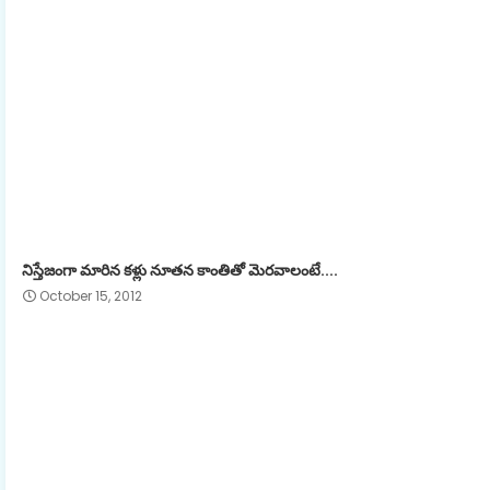
నిస్తేజంగా మారిన కళ్లు నూతన కాంతితో మెరవాలంటే....
October 15, 2012