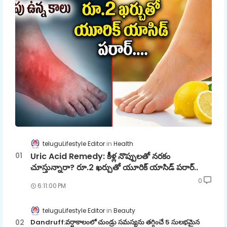
teluguLifestyle Editor
Health
Uric Acid Remedy: కీళ్ల నొప్పులతో నరకం
చూస్తున్నారా? రూ.2 ఖర్చుతో యూరిక్ యాసిడ్ పరార్..
0
6:11:00 PM
teluguLifestyle Editor
Beauty
Dandruff:వర్షాకాలంలో చుండ్రు సమస్యను తగ్గించే 5 సులభమైన