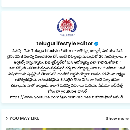
p
teluguLifestyle Editor
నమస్తే.. నేను Telugu Lifestyle Editor గా ఆరోగ్యం, బ్యూటీ, మరియు మన
దైనందిన జీవితాన్ని సులభతరం చేసే ఇంటి చిట్కాలపై మక్కువతో 20 సంవత్సరాలుగా
ఆర్టికల్స్ రాస్తున్నాను. బిజీ లైఫ్‌స్టైల్‌లో మన ఆరోగ్యాన్ని ఎలా కాపాడుకోవాలి?
కెమికల్స్ లేని సహజసిద్ధమైన పద్ధతుల్లో చర్మ సౌందర్యాన్ని ఎలా పెంచుకోవాలి? అనే
విషయాలను స్పష్టమైన తెలుగులో, అందరికీ అర్థమయ్యేలా అందించడమే నా లక్ష్యం.
ఆరోగ్యకరమైన, ఆనందకరమైన జీవనశైలి కోసం నేను అందించే నిత్య జీవిత
చిట్కాలను ఫాలో అవ్వండి. అలాగే మరిన్ని వివరాలు మరియు వీడియో అప్‌డేట్స్
కోసం నా youtube చానల్
https://www.youtube.com/@VaishRecipes ని కూడా ఫాలో అవండి.
YOU MAY LIKE
Show more