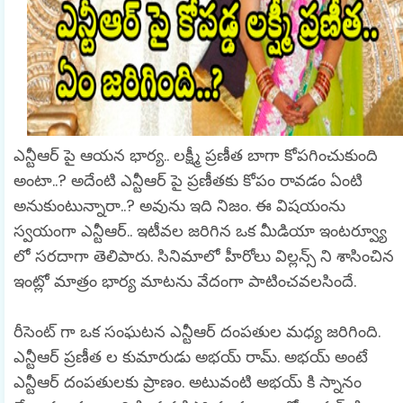
ఎన్టీఆర్ పై ఆయన భార్య.. లక్ష్మీ ప్రణీత బాగా కోపగించుకుంది
అంటా..? అదేంటి ఎన్టీఆర్ పై ప్రణీతకు కోపం రావడం ఏంటి
అనుకుంటున్నారా..? అవును ఇది నిజం. ఈ విషయంను
స్వయంగా ఎన్టీఆర్.. ఇటీవల జరిగిన ఒక మీడియా ఇంటర్వ్యూ
లో సరదాగా తెలిపారు. సినిమాలో హీరోలు విల్లన్స్ ని శాసించిన
ఇంట్లో మాత్రం భార్య మాటను వేదంగా పాటించవలసిందే.
రీసెంట్ గా ఒక సంఘటన ఎన్టీఆర్ దంపతుల మధ్య జరిగింది.
ఎన్టీఆర్ ప్రణీత ల కుమారుడు అభయ్ రామ్. అభయ్ అంటే
ఎన్టీఆర్ దంపతులకు ప్రాణం. అటువంటి అభయ్ కి స్నానం