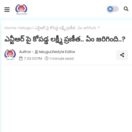
Home
telugu
ఎన్టీఆర్ పై కోపడ్డ లక్ష్మీ ప్రణీత.. ఏం జరిగింది..?
ఎన్టీఆర్ పై కోపడ్డ లక్ష్మీ ప్రణీత.. ఏం జరిగింది..?
teluguLifestyle Editor
7:03:00 PM
1 minute read