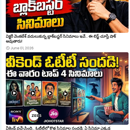
విక్టరీ వెంకటేశ్ వదులుకున్న బ్లాక్‌బస్టర్ సినిమాలు ఇవే.. ఈ లిస్ట్ చూస్తే షాక్
అవుతారు!
June 01, 2026
వీకెండ్ వచ్చేసింది.. ఓటీటీలో కొత్త సినిమాల సందడి: ఏ సినిమా ఎక్కడ