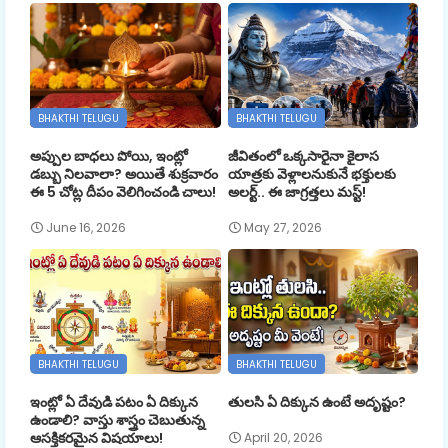
BHAKTHI TELUGU
BHAKTHI TELUGU
అప్పుల బాధలు పోయి, ఇంట్లో
జీవితంలో ఒక్కసారైనా కైలాస
డబ్బు నిలవాలా? అయితే శుక్రవారం
యాత్రకు వెళ్లాలనుకునే భక్తులకు
ఈ 5 చోట్ల దీపం వెలిగించండి చాలు!
అలర్ట్.. ఈ జాగ్రత్తలు మస్ట్!
June 16, 2026
May 27, 2026
BHAKTHI TELUGU
BHAKTHI TELUGU
ఇంట్లో ఏ దేవుడి పటం ఏ దిక్కున
తులసి ఏ దిక్కున ఉంటే అదృష్టం?
ఉండాలి? వాస్తు శాస్త్రం చెబుతున్న
ఆసక్తికరమైన విషయాలు!
April 20, 2026