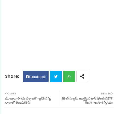
Facebook
Twit
Wh
OLDER
NEWER
ముంజలు తినడం వల్ల ఆరోగ్యానికి ఎన్ని
బ్రేకింగ్ న్యూస్: జబర్దస్త్, పటాస్ షోలకు బ్రేక్??
ter
ats
లాభాలో తెలుసుకోండి.
కేంద్రం సంచలన నిర్ణయం
ap