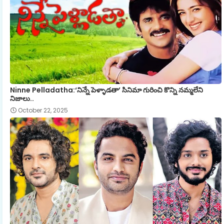
Ninne Pelladatha:‘నిన్నే పెళ్ళాడతా’ సినిమా గురించి కొన్ని నమ్మలేని
నిజాలు..
October 22, 2025