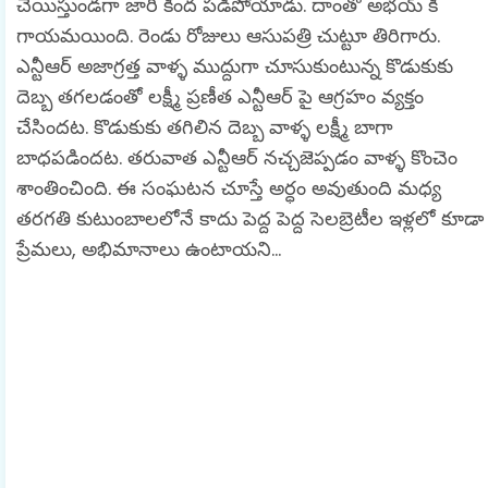
చేయిస్తుండగా జారి కింద పడిపోయాడు. దాంతో అభయ్ కి
గాయమయింది. రెండు రోజులు ఆసుపత్రి చుట్టూ తిరిగారు.
ఎన్టీఆర్ అజాగ్రత్త వాళ్ళ ముద్దుగా చూసుకుంటున్న కొడుకుకు
దెబ్బ తగలడంతో లక్ష్మీ ప్రణీత ఎన్టీఆర్ పై ఆగ్రహం వ్యక్తం
చేసిందట. కొడుకుకు తగిలిన దెబ్బ వాళ్ళ లక్ష్మీ బాగా
బాధపడిందట. తరువాత ఎన్టీఆర్ నచ్చజెప్పడం వాళ్ళ కొంచెం
శాంతించింది. ఈ సంఘటన చూస్తే అర్ధం అవుతుంది మధ్య
తరగతి కుటుంబాలలోనే కాదు పెద్ద పెద్ద సెలబ్రెటీల ఇళ్లలో కూడా
ప్రేమలు, అభిమానాలు ఉంటాయని…