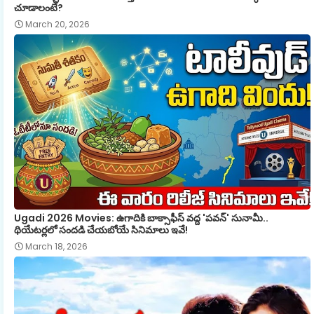
చూడాలంటే?
March 20, 2026
Ugadi 2026 Movies: ఉగాదికి బాక్సాఫీస్ వద్ద 'పవన్' సునామీ..
థియేటర్లలో సందడి చేయబోయే సినిమాలు ఇవే!
March 18, 2026