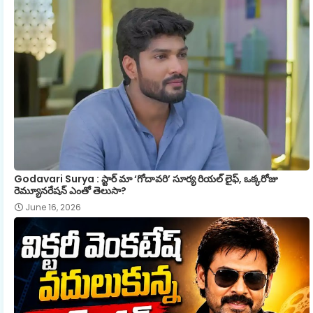
Godavari Surya : స్టార్ మా ‘గోదావరి’ సూర్య రియల్ లైఫ్, ఒక్కరోజు
రెమ్యూనరేషన్ ఎంతో తెలుసా?
June 16, 2026