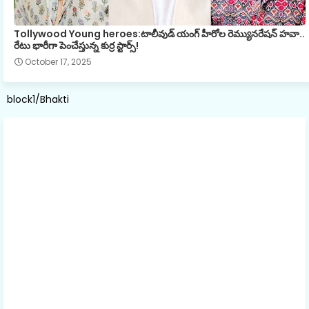
Tollywood Young heroes:టాలీవుడ్ యంగ్ హీరోల రెమ్యునరేషన్ హవా..
రేటు భారీగా పెంచేస్తున్న కుర్ర స్టార్స్!
October 17, 2025
block1/Bhakti