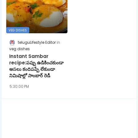
VEG DISHES
teluguLifestyle Editor
veg dishes
Instant Sambar
recipe:పప్పు ఉడికించకుండా
అసలు కందిపప్పే లేకుండా
నిమిషాల్లో సాంబార్ రెడీ
5:30:00 PM