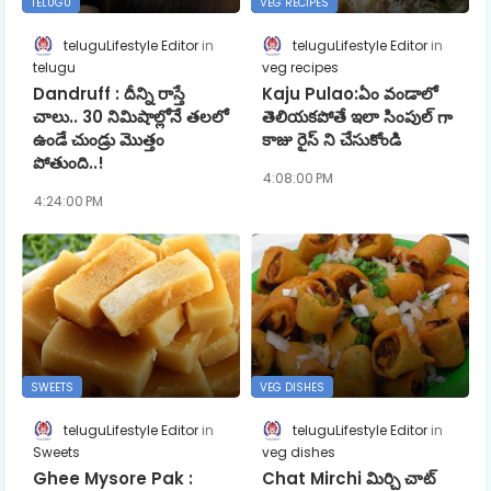
TELUGU
VEG RECIPES
teluguLifestyle Editor
teluguLifestyle Editor
telugu
veg recipes
Dandruff : దీన్ని రాస్తే
Kaju Pulao:ఏం వండాలో
చాలు.. 30 నిమిషాల్లోనే త‌ల‌లో
తెలియకపోతే ఇలా సింపుల్ గా
ఉండే చుండ్రు మొత్తం
కాజు రైస్ ని చేసుకోండి
పోతుంది..!
4:08:00 PM
4:24:00 PM
SWEETS
VEG DISHES
teluguLifestyle Editor
teluguLifestyle Editor
Sweets
veg dishes
Ghee Mysore Pak :
Chat Mirchi మిర్చి చాట్