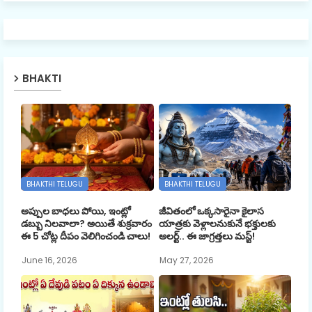
BHAKTI
BHAKTHI TELUGU
BHAKTHI TELUGU
అప్పుల బాధలు పోయి, ఇంట్లో
జీవితంలో ఒక్కసారైనా కైలాస
డబ్బు నిలవాలా? అయితే శుక్రవారం
యాత్రకు వెళ్లాలనుకునే భక్తులకు
ఈ 5 చోట్ల దీపం వెలిగించండి చాలు!
అలర్ట్.. ఈ జాగ్రత్తలు మస్ట్!
June 16, 2026
May 27, 2026