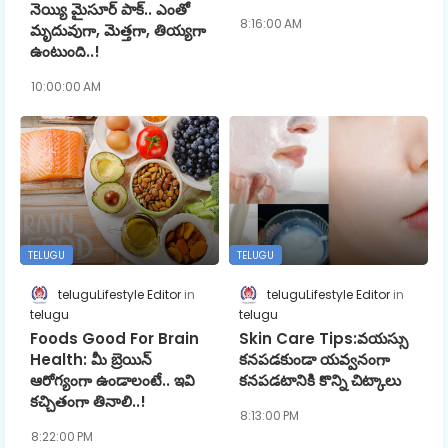
నెయ్యి మైసూర్ పాక్‌.. ఎంతో
8:16:00 AM
మృదువుగా, మెత్త‌గా, తియ్య‌గా
ఉంటుంది..!
10:00:00 AM
TELUGU
TELUGU
teluguLifestyle Editor
teluguLifestyle Editor
telugu
telugu
Foods Good For Brain
Skin Care Tips:వయస్సు
Health: మీ బ్రెయిన్‌
కనపడకుండా యవ్వనంగా
ఆరోగ్యంగా ఉండాలంటే.. ఇవి
కనపడటానికి కొన్ని చిట్కాలు
కచ్చితంగా తినాలి..!
8:13:00 PM
8:22:00 PM