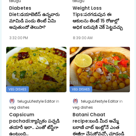
telugu
telugu
Diabetes
Weight Loss
Diet:డయాబెటిస్ ఉన్నవారు
Tips:పరగడుపున ఈ
మామిడి పండు తింటే ఏమి
ఆకులను తింటే 15 రోజుల్లో
అవుతుందో తెలుసా?
అధిక బరువుకి చెక్ పెట్టవచ్చు
3:32:00 PM
8:39:00 AM
VEG DISHES
VEG DISHES
teluguLifestyle Editor
teluguLifestyle Editor
veg dishes
veg dishes
Capsicum
Batani Chaat
pachadi:క్యాప్సికం ప‌చ్చ‌డి
recipe:బండి మీద అమ్మే
త‌యారీ ఇలా.. ఎంతో టేస్టీగా
బఠాణి చాట్ ఇంట్లోనే ఎంత
ఉంటుంది..
ఈజీగా చేసుకోవచ్చో చూడండి