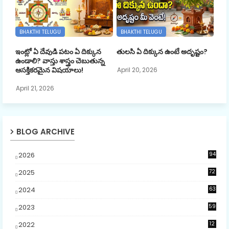
BHAKTHI TELUGU
BHAKTHI TELUGU
ఇంట్లో ఏ దేవుడి పటం ఏ దిక్కున
తులసి ఏ దిక్కున ఉంటే అదృష్టం?
ఉండాలి? వాస్తు శాస్త్రం చెబుతున్న
ఆసక్తికరమైన విషయాలు!
April 20, 2026
April 21, 2026
BLOG ARCHIVE
2026
94
3
2025
72
5
2024
63
2023
59
4
2022
12