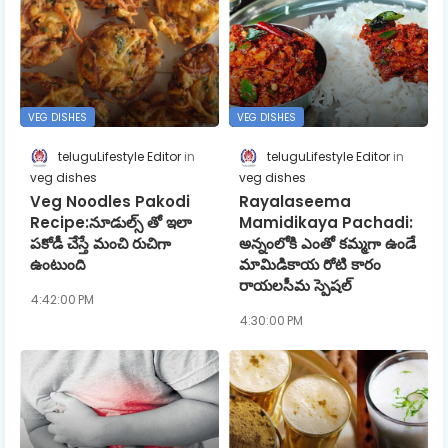
VEG DISHES
VEG DISHES
teluguLifestyle Editor
teluguLifestyle Editor
veg dishes
veg dishes
Veg Noodles Pakodi
Rayalaseema
Recipe:నూడుల్స్ తో ఇలా
Mamidikaya Pachadi:
పకోడీ చేస్తే మంచి రుచిగా
అన్నంలోకి ఎంతో కమ్మగా ఉండే
ఉంటుంది
మామిడికాయ రోటి కారం
రాయలసీమ స్పెషల్
4:42:00 PM
4:30:00 PM