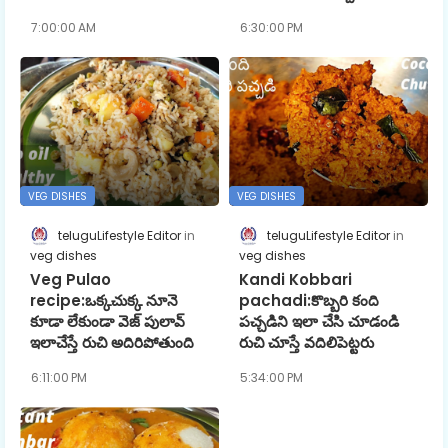
7:00:00 AM
6:30:00 PM
VEG DISHES
VEG DISHES
teluguLifestyle Editor
teluguLifestyle Editor
veg dishes
veg dishes
Veg Pulao
Kandi Kobbari
recipe:ఒక్కచుక్క నూనె
pachadi:కొబ్బరి కంది
కూడా లేకుండా వెజ్ పులావ్
పచ్చడిని ఇలా చేసి చూడండి
ఇలాచేస్తే రుచి అదిరిపోతుంది
రుచి చూస్తే వదిలిపెట్టరు
6:11:00 PM
5:34:00 PM