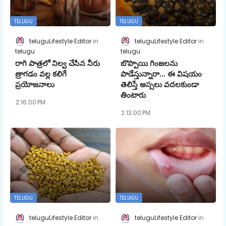
TELUGU
TELUGU
teluguLifestyle Editor
teluguLifestyle Editor
telugu
telugu
రాగి పాత్రలో నిల్వ చేసిన నీరు
బొప్పాయి గింజలను
త్రాగడం వల్ల కలిగే
పాడేస్తున్నారా... ఈ విషయం
ప్రయోజనాలు
తెలిస్తే అస్సలు వదలకుండా
తింటారు
2:16:00 PM
2:13:00 PM
TELUGU
TELUGU
teluguLifestyle Editor
teluguLifestyle Editor