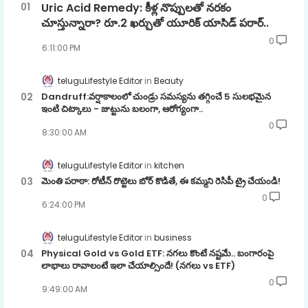
Uric Acid Remedy: కీళ్ల నొప్పులతో నరకం
చూస్తున్నారా? రూ.2 ఖర్చుతో యూరిక్ యాసిడ్ పరార్..
0
6:11:00 PM
teluguLifestyle Editor
Beauty
Dandruff:వర్షాకాలంలో చుండ్రు సమస్యను తగ్గించే 5 సులభమైన
ఇంటి చిట్కాలు - జుట్టును బలంగా, ఆరోగ్యంగా..
0
8:30:00 AM
teluguLifestyle Editor
kitchen
మెంతి పరాఠా: రోటీన్ రొట్టెలు బోర్ కొడితే, ఈ కమ్మని రెసిపీ ట్రై చేయండి!
0
6:24:00 PM
teluguLifestyle Editor
business
Physical Gold vs Gold ETF: నగలు కొంటే నష్టమే.. బంగారంపై
లాభాలు రావాలంటే ఇలా చేయాల్సిందే! (నగలు vs ETF)
0
9:49:00 AM