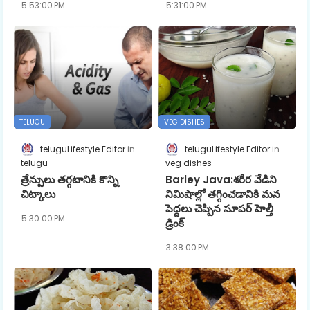
5:53:00 PM
5:31:00 PM
TELUGU
VEG DISHES
teluguLifestyle Editor
teluguLifestyle Editor
telugu
veg dishes
త్రేన్పులు తగ్గటానికి కొన్ని
Barley Java:శరీర వేడిని
చిట్కాలు
నిమిషాల్లో తగ్గించడానికి మన
పెద్దలు చెప్పిన సూపర్ హెల్తీ
5:30:00 PM
డ్రింక్
3:38:00 PM