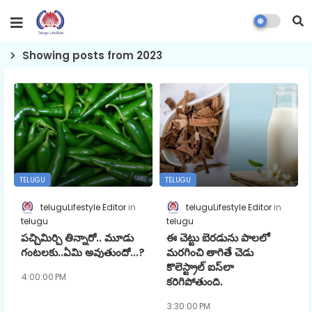
Showing posts from 2023
TELUGU
TELUGU
teluguLifestyle Editor
teluguLifestyle Editor
telugu
telugu
పచ్చిమిర్చి తిన్నారో.. మూడు
ఈ చెట్టు బెరడును పాలలో
గంటలకు..ఏమి అవుతుందో...?
మరగించి తాగితే చెడు
కొలెస్ట్రాల్ ఐస్‎లా
4:00:00 PM
కరిగిపోతుంది.
3:30:00 PM