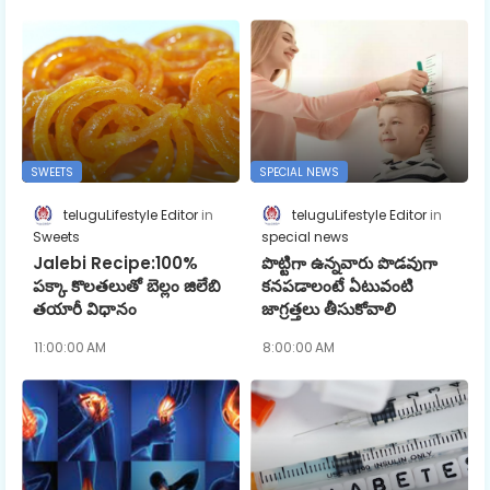
SWEETS
SPECIAL NEWS
teluguLifestyle Editor
teluguLifestyle Editor
Sweets
special news
Jalebi Recipe:100%
పొట్టిగా ఉన్నవారు పొడవుగా
పక్కా కొలతలుతో బెల్లం జిలేబి
కనపడాలంటే ఏటువంటి
తయారీ విధానం
జాగ్రత్తలు తీసుకోవాలి
11:00:00 AM
8:00:00 AM