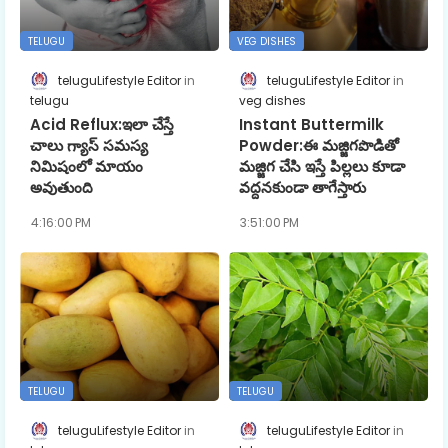
TELUGU
VEG DISHES
teluguLifestyle Editor
teluguLifestyle Editor
telugu
veg dishes
Acid Reflux:ఇలా చేస్తే
Instant Buttermilk
చాలు గ్యాస్ సమస్య
Powder:ఈ మజ్జిగపొడితో
నిమిషంలో మాయం
మజ్జిగ చేసి ఇస్తే పిల్లలు కూడా
అవుతుంది
వద్దనకుండా తాగేస్తారు
4:16:00 PM
3:51:00 PM
TELUGU
TELUGU
teluguLifestyle Editor
teluguLifestyle Editor