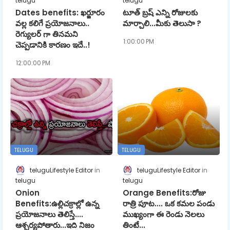
telugu
telugu
Dates benefits: ఖర్జూరం
టూత్ బ్రష్ ఎన్ని రోజులకు
వల్ల కలిగే ప్రయోజనాలు..
మార్చాలి...మీకు తెలుసా ?
రెగ్యులర్ గా తినమని
1:00:00 PM
చెప్పడానికి కారణం ఇదే..!
12:00:00 PM
TELUGU
TELUGU
teluguLifestyle Editor
teluguLifestyle Editor
telugu
telugu
Onion
Orange Benefits:రోజు
Benefits:ఉల్లిచక్రాల్లో ఉన్న
రాత్రి పూట.... ఒక కమల పండు
ప్రయోజనాలు తెలిస్తే....
ముఖ్యంగా ఈ రెండు నెలలు
ఆశ్చర్యపోతారు...ఇది నిజం
తింటే...