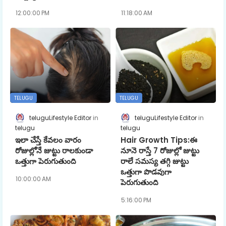
12:00:00 PM
11:18:00 AM
TELUGU
TELUGU
teluguLifestyle Editor
teluguLifestyle Editor
telugu
telugu
ఇలా చేస్తే కేవలం వారం
Hair Growth Tips:ఈ
రోజుల్లోనే జుట్టు రాలకుండా
నూనె రాస్తే 7 రోజుల్లో జుట్టు
ఒత్తుగా పెరుగుతుంది
రాలే సమస్య తగ్గి జుట్టు
ఒత్తుగా పొడవుగా
10:00:00 AM
పెరుగుతుంది
5:16:00 PM