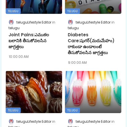
TELUGU
TELUGU
teluguLifestyle Editor
teluguLifestyle Editor
telugu
telugu
Joint Pains:ఎముకల
Diabetes
బలానికి తీసుకోవలసిన
Care:షుగర్(మదుమేహం)
జాగ్రత్తలు
రాకుండా ఉండాలంటే
తీసుకోవలసిన జాగ్రత్తలు
10:00:00 AM
9:00:00 AM
TELUGU
TELUGU
teluguLifestyle Editor
teluguLifestyle Editor