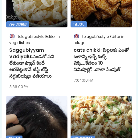
VEG DISHES
TELUGU
teluguLifestyle Editor
teluguLifestyle Editor
veg dishes
telugu
Saggubiyyam
oats chikki: పిల్లలకు ఎంతో
Vadiyalu:ఎండతో పని
బలాన్ని ఇచ్చే ఓట్స్
లేకుండా ఫ్యాన్ కిందే
చిక్కి...కేవలం 10
ఆరబెట్టుకొనే టేస్టీ టేస్టీ
నిమిషాల్లో...చాలా సింపుల్
సగ్గుబియ్యం వడియాలు
7:04:00 PM
3:36:00 PM