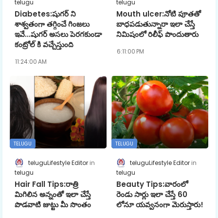
telugu
telugu
Diabetes:షుగర్ ని
Mouth ulcer:నోటి పూతతో
శాశ్వతంగా తగ్గించే గింజలు
బాధపడుతున్నారా ఇలా చేస్తే
ఇవే...షుగర్ అసలు పెరగకుండా
నిమిషంలో రిలీఫ్ పొందుతారు
కంట్రోల్ కి వచ్చేస్తుంది
6:11:00 PM
11:24:00 AM
TELUGU
TELUGU
teluguLifestyle Editor
teluguLifestyle Editor
telugu
telugu
Hair Fall Tips:రాత్రి
Beauty Tips:వారంలో
మిగిలిన అన్నంతో ఇలా చేస్తే
రెండు సార్లు ఇలా చేస్తే 60
పొడవాటి జుట్టు మీ సొంతం
లోనూ యవ్వ‌నంగా మెరుస్తారు!