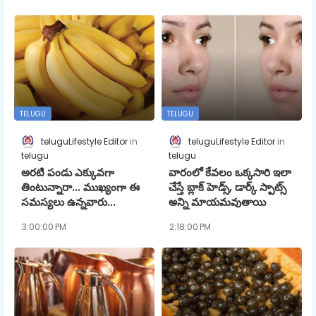
TELUGU
TELUGU
teluguLifestyle Editor
teluguLifestyle Editor
telugu
telugu
అరటి పండు ఎక్కువగా
వారంలో కేవలం ఒక్కసారి ఇలా
తింటున్నారా... ముఖ్యంగా ఈ
చేస్తే బ్లాక్ హెడ్స్, డార్క్ స్పాట్స్
సమస్యలు ఉన్నవారు...
అన్ని మాయమవుతాయి
3:00:00 PM
2:18:00 PM