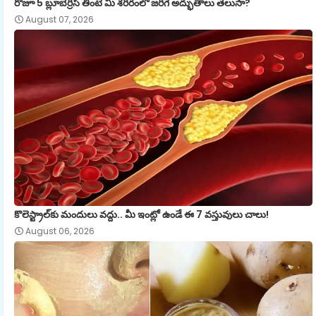
రోజూ 5 బ్లూబెర్రీస్ తింటే మీ శరీరంలో జరిగే అద్భుతాలు తెలుసా?
August 07, 2026
కొలెస్ట్రాల్‌కు మందులు వద్దు.. మీ ఇంట్లో ఉండే ఈ 7 వస్తువులు చాలు!
August 06, 2026