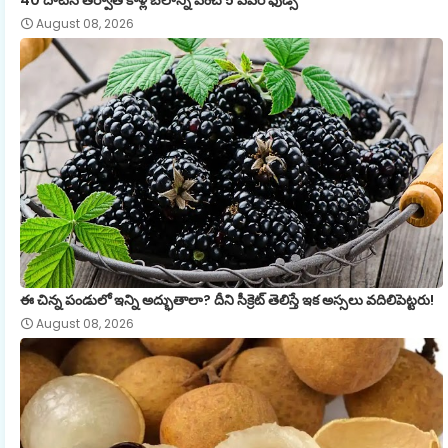
August 08, 2026
ఈ చిన్న పండులో ఇన్ని అద్భుతాలా? దీని సీక్రెట్ తెలిస్తే ఇక అస్సలు వదిలిపెట్టరు!
August 08, 2026