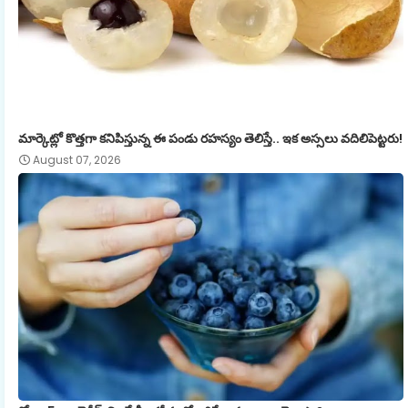
మార్కెట్లో కొత్తగా కనిపిస్తున్న ఈ పండు రహస్యం తెలిస్తే.. ఇక అస్సలు వదిలిపెట్టరు!
August 07, 2026