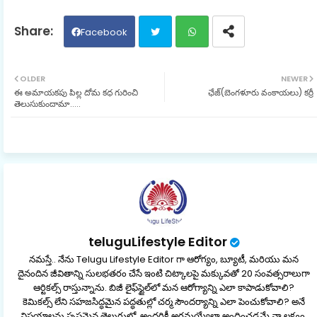
Facebook
Twit
Wh
OLDER
NEWER
ఈ అమాయకపు పిల్ల దోమ కధ గురించి
ఛేజ్‌(బెంగళూరు వంకాయలు) కర్రీ
ter
ats
తెలుసుకుందామా.....
ap
p
teluguLifestyle Editor
నమస్తే.. నేను Telugu Lifestyle Editor గా ఆరోగ్యం, బ్యూటీ, మరియు మన
దైనందిన జీవితాన్ని సులభతరం చేసే ఇంటి చిట్కాలపై మక్కువతో 20 సంవత్సరాలుగా
ఆర్టికల్స్ రాస్తున్నాను. బిజీ లైఫ్‌స్టైల్‌లో మన ఆరోగ్యాన్ని ఎలా కాపాడుకోవాలి?
కెమికల్స్ లేని సహజసిద్ధమైన పద్ధతుల్లో చర్మ సౌందర్యాన్ని ఎలా పెంచుకోవాలి? అనే
విషయాలను స్పష్టమైన తెలుగులో, అందరికీ అర్థమయ్యేలా అందించడమే నా లక్ష్యం.