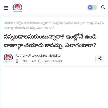
Home
సన్నబడాలనుకుంటున్నారా?
సన్నబడాలనుకుంటున్నారా? ఇంట్లోనే ఉండి
నాజూగ్గా తయారు కావచ్చు. ఎలాగంటారా?
సన్నబడాలనుకుంటున్నారా? ఇంట్లోనే ఉండి
నాజూగ్గా తయారు కావచ్చు. ఎలాగంటారా?
teluguLifestyle Editor
10:30:00 AM
1 minute read