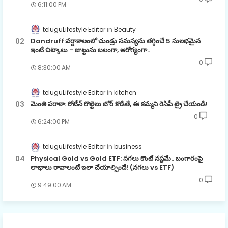
6:11:00 PM
teluguLifestyle Editor
Beauty
Dandruff:వర్షాకాలంలో చుండ్రు సమస్యను తగ్గించే 5 సులభమైన
ఇంటి చిట్కాలు - జుట్టును బలంగా, ఆరోగ్యంగా..
0
8:30:00 AM
teluguLifestyle Editor
kitchen
మెంతి పరాఠా: రోటీన్ రొట్టెలు బోర్ కొడితే, ఈ కమ్మని రెసిపీ ట్రై చేయండి!
0
6:24:00 PM
teluguLifestyle Editor
business
Physical Gold vs Gold ETF: నగలు కొంటే నష్టమే.. బంగారంపై
లాభాలు రావాలంటే ఇలా చేయాల్సిందే! (నగలు vs ETF)
0
9:49:00 AM