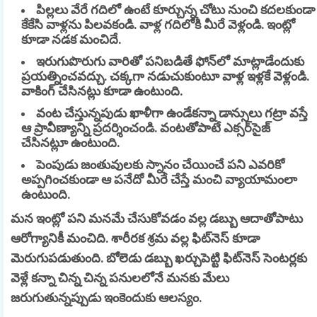
పిల్లలు వేరే గదిలో ఉంటే కూర్చున్న చోటు నుంచి కదలకుండా
కేకేసి వాళ్లను పిలవకండి. వాళ్ల గదిలోకి మీరే వెళ్లండి. ఇంట్లో
కూడా నడక మంచిదే.
ఇరుగుపొరుగు వారితో పనిబడితే ఫోన్‌లో మాట్లాడేందుకు
ప్రయత్నించవద్చు. చక్కగా నడుచుకుంటూ వాళ్ల ఇళ్లకే వెళ్లండి.
వాకింగ్ చేసినట్లు కూడా ఉంటుంది.
వంట చేస్తున్నపుడు ఖాళీగా ఉండేకన్నా డాన్సులు గట్రా వస్తే
ఆ ప్రావీణ్యాన్ని ప్రదర్శించండి. వంటతోపాటే ఎక్సర్‌సైజ్
చేసినట్లూ ఉంటుంది.
పెంపుడు జంతువులకు స్నానం చేయించే పని ఎవరికో
అప్పగించకుండా ఆ పనేదో మీరే చేస్తే మంచి వ్యాయామంలా
ఉంటుంది.
మన ఇంట్లో పని మనమే చేసుకోవడం వల్ల డబ్బు ఆదాతోపాటు
ఆరోగ్యానికీ మంచిది. శారీరక శ్రమ వల్ల ఫిట్‌నెస్ కూడా
మెరుగుపడుతుంది. బోలెడు డబ్బు ఖర్చుపెట్టి ఫిట్‌నెస్ సెంటర్లకు
వెళ్లే కన్నా చిన్న చిన్న పనులలోనే మనకు మేలు
జరుగుతున్నప్పుడు ఇంకెందుకు ఆలస్యం.