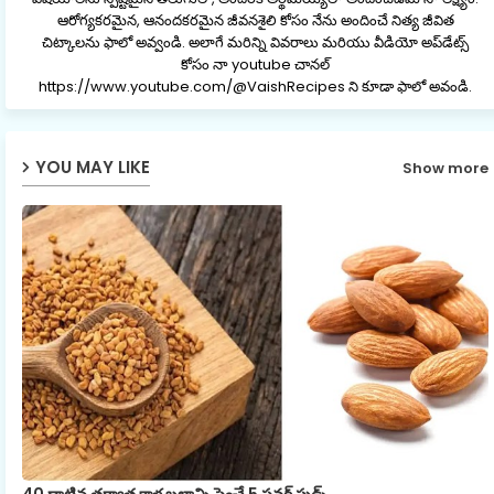
ఆరోగ్యకరమైన, ఆనందకరమైన జీవనశైలి కోసం నేను అందించే నిత్య జీవిత
చిట్కాలను ఫాలో అవ్వండి. అలాగే మరిన్ని వివరాలు మరియు వీడియో అప్‌డేట్స్
కోసం నా youtube చానల్
https://www.youtube.com/@VaishRecipes ని కూడా ఫాలో అవండి.
YOU MAY LIKE
Show more
40 దాటిన తర్వాత కాళ్ల బలాన్ని పెంచే 5 పవర్ ఫుడ్స్