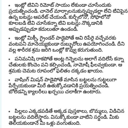
ఇంట్లో టివిని రిమోట్ సాయం లేకుండా చూసేందుకు
ప్రయత్నించండి. చానెల్ మార్చాలనుకున్నప్పుడల్లా లేచి టివిపైన
ఉన్న బటన్లు ఆపరేట్ చేయండి. కుర్చీలోనో, సోఫాలోనో
కూలబడి టివి చూసేకన్నా టివి బటన్లు నొక్కడానికి
అప్పుడప్పుడూ కదులుతూ ఉండండి.
ఇంట్లో మిక్సీ, గ్రైండర్ పాడైపోతే అవి రిపేరై వచ్చేవరకు
వంటపని మానెయ్యకుండా రుబ్బురోలు ఉపయోగించండి. దీని
వల్ల శారీరక శ్రమ జరిగి ఒంట్లో కొవ్వు కరుగుతుంది.
పనిమనిషి రాకపోతే అంట్ల గిన్నెలను అలాగే వదిలేసే కన్నా
చేతులకు కొంచెం పని కల్పించండి, నామోషీ ఫీలవ్వకుండా. ఆ
శ్రమకు చెమట రూపంలో ఫలితం దక్కడం ఖాయం.
వాషింగ్ మిషన్ పాడైపోతే మాసిన బట్టలను గుట్టలుగా
పేర్చేయకుండా మీరే ఉతుక్కోవడానికి ప్రయత్నించండి.
బోలెడన్ని క్యాలరీలు ఖర్చయి చలాకీగా ఉంటారు.
పిల్లలు ఎక్కడపడితే అక్కడ పుస్తకాలు, బొమ్మలు, విడిచిన
బట్టలను వదిలేస్తారు. విసుక్కోకుండా వాటిని సర్దండి. మీకు
తెలియకుండానే మీ ఒళ్లు వంగుతుంది.