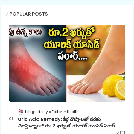
POPULAR POSTS
teluguLifestyle Editor
Health
Uric Acid Remedy: కీళ్ల నొప్పులతో నరకం
చూస్తున్నారా? రూ.2 ఖర్చుతో యూరిక్ యాసిడ్ పరార్..
0