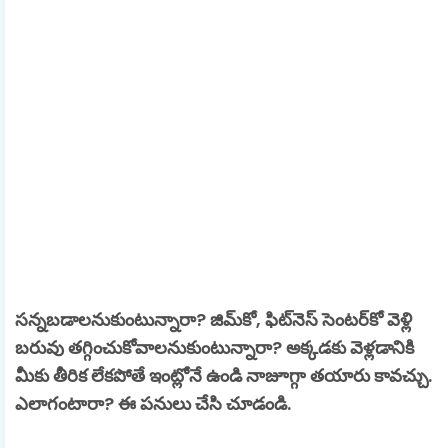
సన్నబడాలనుకుంటున్నారా? జిమ్‌కో, ఫిట్‌నెస్ సెంటర్‌కో వెళ్లి
బరువు తగ్గించుకోవాలనుకుంటున్నారా? అక్కడకు వెళ్లడానికి
మీకు తీరిక లేకపోతే ఇంట్లోనే ఉండి నాజూగ్గా తయారు కావచ్చు.
ఎలాగంటారా? ఈ పనులు చేసి చూడండి.