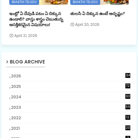
BHAKTHI TELUGU
BHAKTHI TELUGU
ఇంట్లో ఏ దేవుడి పటం ఏ దిక్కున
తులసి ఏ దిక్కున ఉంటే అదృష్టం?
ఉండాలి? వాస్తు శాస్త్రం చెబుతున్న
ఆసక్తికరమైన విషయాలు!
April 20, 2026
April 21, 2026
BLOG ARCHIVE
2026
94
7
2025
72
5
2024
63
2023
59
4
2022
12
2021
20