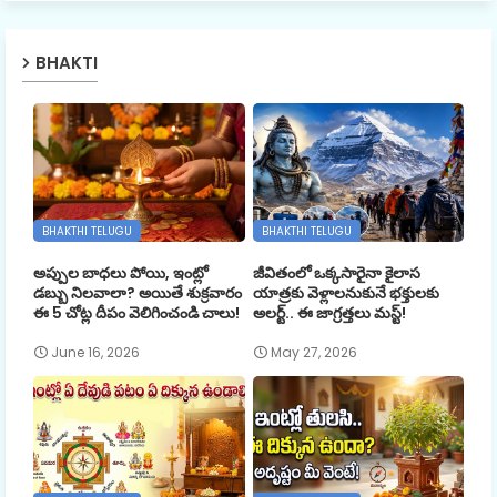
BHAKTI
BHAKTHI TELUGU
BHAKTHI TELUGU
అప్పుల బాధలు పోయి, ఇంట్లో
జీవితంలో ఒక్కసారైనా కైలాస
డబ్బు నిలవాలా? అయితే శుక్రవారం
యాత్రకు వెళ్లాలనుకునే భక్తులకు
ఈ 5 చోట్ల దీపం వెలిగించండి చాలు!
అలర్ట్.. ఈ జాగ్రత్తలు మస్ట్!
June 16, 2026
May 27, 2026