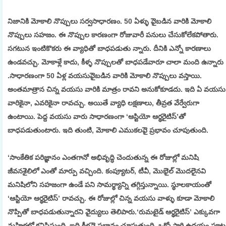
నిజానికి మోకాలి నొప్పులు సర్వసాధారణం. 50 ఏళ్ళు పెైబడిన వారికి మోకాలి
నొప్పులు సహజం. ఈ నొప్పుల కారణంగా రోజువారీ పనులు చేసుకోలేకపోతారు.
సగటున ఇంటికొకరు ఈ వ్యాధితో బాధపడుతు న్నారు. దీనికి ఎన్నో కారణాలు
ఉండవచ్చు. మోకాళ్లే కాదు, కీళ్ళ నొప్పులతో బాధపడేవారూ చాలా మంది ఉన్నారు
.సాధారణంగా 50 ఏళ్ల వయసుపెైబడిన వారికి మోకాలి నొప్పులు వస్తాయి.
అంతమాత్రాన చిన్న వయసు వారికి మాత్రం రావని అనుకోకూడదు. ఇది ఏ వయసు
వారికైనా, ఎవరికైనా రావచ్చు. అయితే వ్యాధి లక్షణాలు, తీవ్రత వేర్వేరుగా
ఉంటాయి. పెద్ద వయసు వారు సాధారణంగా ‘ఆస్టియో ఆర్థరెైటిస్‌’తో
బాధపడుతుంటారు. ఇది తుంటి, మోకాలి ఎముకలపెై ప్రభావం చూపుతుంది.
‘సాంకేతిక పరిజ్ఞానం ఎంతగానో అభివృద్ధి చెందుతున్న ఈ రోజుల్లో మనిషి
జీవనశెైలిలో ఎంతో మార్పు వచ్చింది. కంప్యూటర్‌, టీవీ, మొబెైల్‌ మొదలెైనవి
మనిషిలోని సహజంగా ఉండే పని సామర్థ్యాన్ని తగ్గిస్తున్నాయి. స్థూలకాయంతో
‘ఆస్టియో ఆర్థరెైటిస్‌’ రావచ్చు. ఈ రోజుల్లో చిన్న వయసు వాళ్ళు కూడా మోకాలి
నొప్పితో బాధపడుతున్నారని వెైద్యులు తెలిపారు.‘రుమటైడ్‌ ఆర్థరెైటిస్‌’ ఎక్కువగా
మహిళల్లో కనిపిస్తుంది. ఇది కీళ్లపెై ప్రభావం చూపుతుంది. ఒక్కోసారి ఉదయం పూట