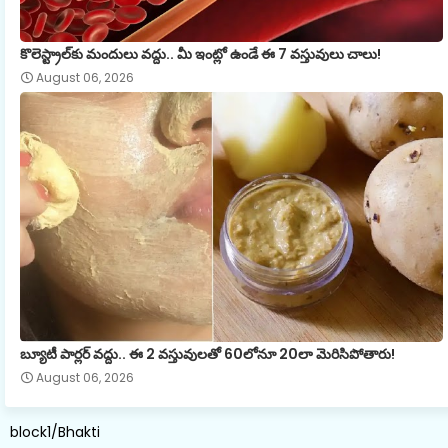
కొలెస్ట్రాల్‌కు మందులు వద్దు.. మీ ఇంట్లో ఉండే ఈ 7 వస్తువులు చాలు!
August 06, 2026
బ్యూటీ పార్లర్ వద్దు.. ఈ 2 వస్తువులతో 60లోనూ 20లా మెరిసిపోతారు!
August 06, 2026
block1/Bhakti