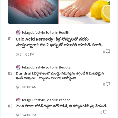
teluguLifestyle Editor
Health
Uric Acid Remedy: కీళ్ల నొప్పులతో నరకం
చూస్తున్నారా? రూ.2 ఖర్చుతో యూరిక్ యాసిడ్ పరార్..
0
6:11:00 PM
teluguLifestyle Editor
Beauty
Dandruff:వర్షాకాలంలో చుండ్రు సమస్యను తగ్గించే 5 సులభమైన
ఇంటి చిట్కాలు - జుట్టును బలంగా, ఆరోగ్యంగా..
0
8:30:00 AM
teluguLifestyle Editor
kitchen
మెంతి పరాఠా: రోటీన్ రొట్టెలు బోర్ కొడితే, ఈ కమ్మని రెసిపీ ట్రై చేయండి!
0
6:24:00 PM