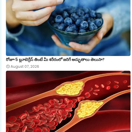
రోజూ 5 బ్లూబెర్రీస్ తింటే మీ శరీరంలో జరిగే అద్భుతాలు తెలుసా?
August 07, 2026