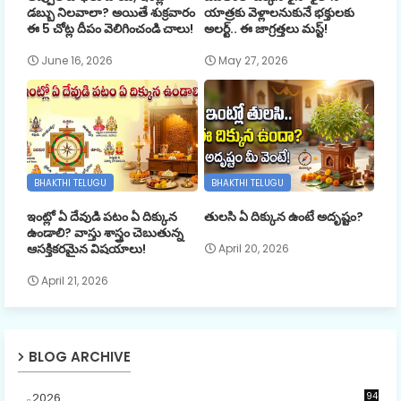
డబ్బు నిలవాలా? అయితే శుక్రవారం
యాత్రకు వెళ్లాలనుకునే భక్తులకు
ఈ 5 చోట్ల దీపం వెలిగించండి చాలు!
అలర్ట్.. ఈ జాగ్రత్తలు మస్ట్!
June 16, 2026
May 27, 2026
BHAKTHI TELUGU
BHAKTHI TELUGU
ఇంట్లో ఏ దేవుడి పటం ఏ దిక్కున
తులసి ఏ దిక్కున ఉంటే అదృష్టం?
ఉండాలి? వాస్తు శాస్త్రం చెబుతున్న
ఆసక్తికరమైన విషయాలు!
April 20, 2026
April 21, 2026
BLOG ARCHIVE
2026
94