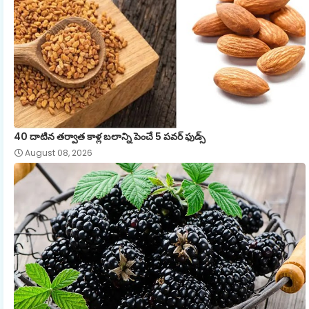
40 దాటిన తర్వాత కాళ్ల బలాన్ని పెంచే 5 పవర్ ఫుడ్స్
August 08, 2026