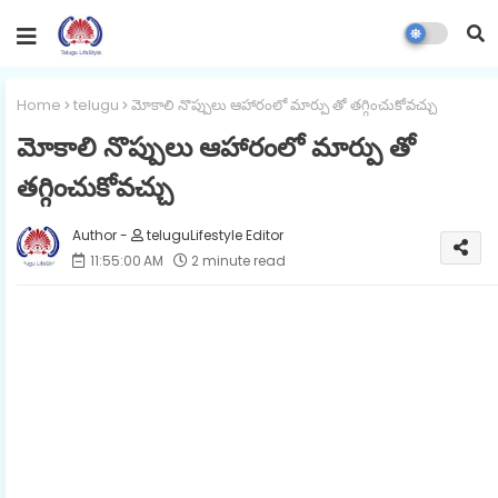
Home
telugu
మోకాలి నొప్పులు ఆహారంలో మార్పు తో తగ్గించుకోవచ్చు
మోకాలి నొప్పులు ఆహారంలో మార్పు తో
తగ్గించుకోవచ్చు
teluguLifestyle Editor
11:55:00 AM
2 minute read