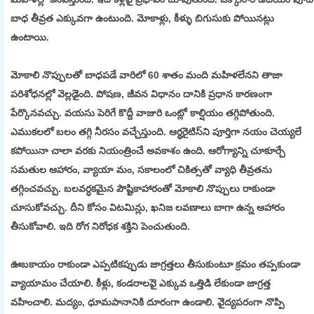
బాధ తీవ్రత ఎక్కువగా ఉంటుంది. మోకాళ్లు, కీళ్ళు బిగుసుకు పోయినట్లు
ఉంటాయి.
మోకాలి నొప్పులతో బాధపడే వారిలో 60 శాతం మంది మహిళలేనని తాజా
పరిశోధనల్లో వెల్లడెైంది. పోషణ, జీవన విధానం దానికి ప్రధాన కారణంగా
పేర్కొనవచ్చు. వయసు పెరిగే కొద్దీ వాజురి ఒంట్లో కాల్షియం తగ్గిపోతుంది.
ఎముకలలో బలం తగ్గి నీరసం వచ్చేస్తుంది. ఆర్థరెైటిస్‌ని పూర్తిగా నయం చెయ్యలే
కపోయినా చాలా వరకు నియంత్రించే అవకాశం ఉంది. ఆరోగ్యాన్ని చూకూర్చే
సమతుల ఆహారం, వ్యాయా మం, సకాలంలో చికిత్సతో వ్యాధి తీవ్రతను
తగ్గించవచ్చు. బలవర్ధకమైన పౌష్టికాహారంతో మోకాలి నొప్పులు రాకుండా
చూసుకోవచ్చు. దీని కోసం విటమిన్లు, ఖనిజ లవణాలు బాగా ఉన్న ఆహారం
తీసుకోవాలి. ఇది రోగ నిరోధక శక్తిని పెంచుతుంది.
ఊబకాయం రాకుండా ఎప్పటికప్పుడు జాగ్రత్తలు తీసుకుంటూ క్రమం తప్పకుండా
వ్యాయామం చేయాలి. కీళ్లు, కండరాలపెై ఎక్కువ ఒత్తిడి లేకుండా జాగ్రత్త
వహించాలి. మద్యం, ధూమపానానికి దూరంగా ఉండాలి. వెైద్యపరంగా నొప్పి