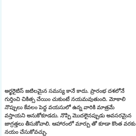
అర్థరెైటిస్‌ జటిలమైన సమస్య కానే కాదు. ప్రారంభ దశలోనే
గుర్తించి చికిత్స చేయిం చుకుంటే నయమవుతుంది. మోకాలి
నొప్పులు కేవలం పెద్ద వయసులో ఉన్న వారికి మాత్రమే
వస్తాయని అనుకోకూడదు. నొప్పి మొదలెైనప్పుడు అవసరమైన
జాగ్రత్తలు తీసుకోవాలి. ఆహారంలో మార్పు తో కూడా కొంత వరకు
నయం చేసుకోవచ్చు.