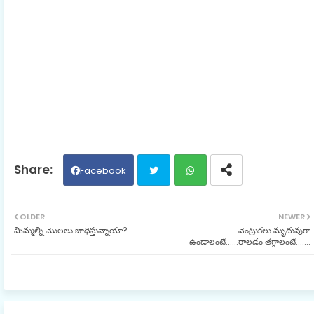
Facebook
Twit
Wh
OLDER
NEWER
మిమ్మల్ని మొలలు బాధిస్తున్నాయా?
వెంట్రుకలు మృదువుగా
ter
ats
ఉండాలంటే......రాలడం తగ్గాలంటే.......
ap
p