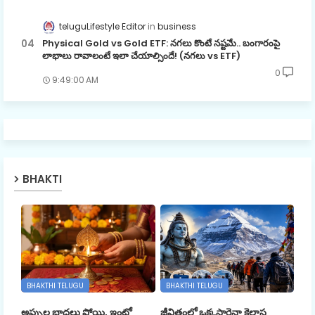
teluguLifestyle Editor
business
Physical Gold vs Gold ETF: నగలు కొంటే నష్టమే.. బంగారంపై
లాభాలు రావాలంటే ఇలా చేయాల్సిందే! (నగలు vs ETF)
0
9:49:00 AM
BHAKTI
BHAKTHI TELUGU
BHAKTHI TELUGU
అప్పుల బాధలు పోయి, ఇంట్లో
జీవితంలో ఒక్కసారైనా కైలాస