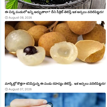
ఈ చిన్న పండులో ఇన్ని అద్భుతాలా? దీని సీక్రెట్ తెలిస్తే ఇక అస్సలు వదిలిపెట్టరు!
August 08, 2026
మార్కెట్లో కొత్తగా కనిపిస్తున్న ఈ పండు రహస్యం తెలిస్తే.. ఇక అస్సలు వదిలిపెట్టరు!
August 07, 2026