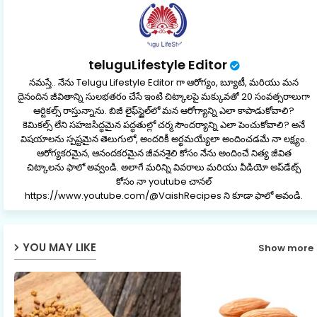
teluguLifestyle Editor
నమస్తే.. నేను Telugu Lifestyle Editor గా ఆరోగ్యం, బ్యూటీ, మరియు మన
దైనందిన జీవితాన్ని సులభతరం చేసే ఇంటి చిట్కాలపై మక్కువతో 20 సంవత్సరాలుగా
ఆర్టికల్స్ రాస్తున్నాను. బిజీ లైఫ్‌స్టైల్‌లో మన ఆరోగ్యాన్ని ఎలా కాపాడుకోవాలి?
కెమికల్స్ లేని సహజసిద్ధమైన పద్ధతుల్లో చర్మ సౌందర్యాన్ని ఎలా పెంచుకోవాలి? అనే
విషయాలను స్పష్టమైన తెలుగులో, అందరికీ అర్థమయ్యేలా అందించడమే నా లక్ష్యం.
ఆరోగ్యకరమైన, ఆనందకరమైన జీవనశైలి కోసం నేను అందించే నిత్య జీవిత
చిట్కాలను ఫాలో అవ్వండి. అలాగే మరిన్ని వివరాలు మరియు వీడియో అప్‌డేట్స్
కోసం నా youtube చానల్
https://www.youtube.com/@VaishRecipes ని కూడా ఫాలో అవండి.
YOU MAY LIKE
Show more