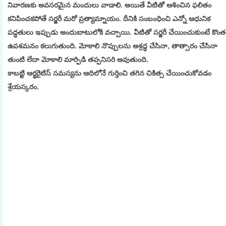
నివారణకు అవసరమైన మందులు వాడాలి. అయితే వీటితో ఆశించిన ఫలితం
కనిపించకపోతే సర్జరీ మరో ప్రత్యామ్నాయం. దీనికి సంబంధించి ఎన్నో ఆధునిక
పద్ధతులు ఇప్పుడు అందుబాటులోకి వచ్చాయి. వీటితో సర్జరీ చేయించుకుంటే కొంత
ఉపశమనం కలుగుతుంది. మోకాలి నొప్పులను అశ్రద్ధ చేసినా, తాత్సారం చేసినా
తుంటి లేదా మోకాలి మార్పిడి తప్పనిసరి అవుతుంది.
కాబట్టి ఆర్థరెైటిస్‌ సమస్యను ఆదిలోనే గుర్తించి తగిన చికిత్స చేయించుకోవడం
శ్రేయస్కరం.