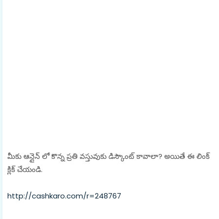
మీకు ఆన్లైన్ లో కొన్న ప్రతి వస్తువుకు డిస్కౌంట్ కావాలా? అయితే ఈ లింక్
క్లిక్ చేయండి.
http://cashkaro.com/r=248767