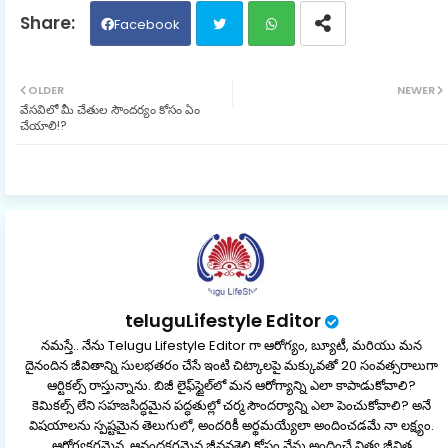
Facebook
Twit
Wh
OLDER
NEWER
వేసవిలో మీ చేతుల సౌందర్యం కోసం ఏం
ter
ats
చేయాలి!?
ap
p
teluguLifestyle Editor
నమస్తే.. నేను Telugu Lifestyle Editor గా ఆరోగ్యం, బ్యూటీ, మరియు మన
దైనందిన జీవితాన్ని సులభతరం చేసే ఇంటి చిట్కాలపై మక్కువతో 20 సంవత్సరాలుగా
ఆర్టికల్స్ రాస్తున్నాను. బిజీ లైఫ్‌స్టైల్‌లో మన ఆరోగ్యాన్ని ఎలా కాపాడుకోవాలి?
కెమికల్స్ లేని సహజసిద్ధమైన పద్ధతుల్లో చర్మ సౌందర్యాన్ని ఎలా పెంచుకోవాలి? అనే
విషయాలను స్పష్టమైన తెలుగులో, అందరికీ అర్థమయ్యేలా అందించడమే నా లక్ష్యం.
ఆరోగ్యకరమైన, ఆనందకరమైన జీవనశైలి కోసం నేను అందించే నిత్య జీవిత