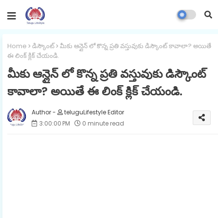
Home
డిస్కౌంట్
మీకు ఆన్లైన్ లో కొన్న ప్రతి వస్తువుకు డిస్కౌంట్ కావాలా? అయితే
ఈ లింక్ క్లిక్ చేయండి.
మీకు ఆన్లైన్ లో కొన్న ప్రతి వస్తువుకు డిస్కౌంట్
కావాలా? అయితే ఈ లింక్ క్లిక్ చేయండి.
teluguLifestyle Editor
3:00:00 PM
0 minute read