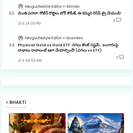
teluguLifestyle Editor
kitchen
మెంతి పరాఠా: రోటీన్ రొట్టెలు బోర్ కొడితే, ఈ కమ్మని రెసిపీ ట్రై చేయండి!
0
6:24:00 PM
teluguLifestyle Editor
business
Physical Gold vs Gold ETF: నగలు కొంటే నష్టమే.. బంగారంపై
లాభాలు రావాలంటే ఇలా చేయాల్సిందే! (నగలు vs ETF)
0
9:49:00 AM
BHAKTI