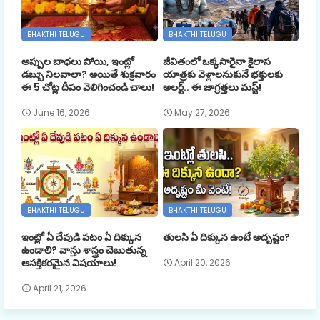
BHAKTHI TELUGU
BHAKTHI TELUGU
అప్పుల బాధలు పోయి, ఇంట్లో
జీవితంలో ఒక్కసారైనా కైలాస
డబ్బు నిలవాలా? అయితే శుక్రవారం
యాత్రకు వెళ్లాలనుకునే భక్తులకు
ఈ 5 చోట్ల దీపం వెలిగించండి చాలు!
అలర్ట్.. ఈ జాగ్రత్తలు మస్ట్!
June 16, 2026
May 27, 2026
BHAKTHI TELUGU
BHAKTHI TELUGU
ఇంట్లో ఏ దేవుడి పటం ఏ దిక్కున
తులసి ఏ దిక్కున ఉంటే అదృష్టం?
ఉండాలి? వాస్తు శాస్త్రం చెబుతున్న
ఆసక్తికరమైన విషయాలు!
April 20, 2026
April 21, 2026