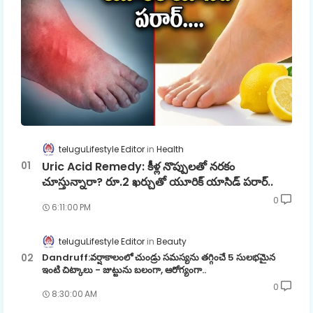
teluguLifestyle Editor
Health
Uric Acid Remedy: కీళ్ల నొప్పులతో నరకం
చూస్తున్నారా? రూ.2 ఖర్చుతో యూరిక్ యాసిడ్ పరార్..
0
6:11:00 PM
teluguLifestyle Editor
Beauty
Dandruff:వర్షాకాలంలో చుండ్రు సమస్యను తగ్గించే 5 సులభమైన
ఇంటి చిట్కాలు - జుట్టును బలంగా, ఆరోగ్యంగా..
0
8:30:00 AM