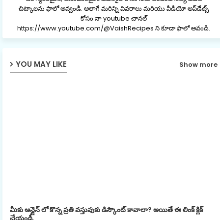
చిట్కాలను ఫాలో అవ్వండి. అలాగే మరిన్ని వివరాలు మరియు వీడియో అప్‌డేట్స్
కోసం నా youtube చానల్
https://www.youtube.com/@VaishRecipes ని కూడా ఫాలో అవండి.
YOU MAY LIKE
Show more
మీకు ఆన్లైన్ లో కొన్న ప్రతి వస్తువుకు డిస్కౌంట్ కావాలా? అయితే ఈ లింక్ క్లిక్
చేయండి.