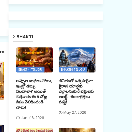
BHAKTI
re
BHAKTHI TELUGU
BHAKTHI TELUGU
అప్పుల బాధలు పోయి,
జీవితంలో ఒక్కసారైనా
ఇంట్లో డబ్బు
కైలాస యాత్రకు
నిలవాలా? అయితే
వెళ్లాలనుకునే భక్తులకు
శుక్రవారం ఈ 5 చోట్ల
అలర్ట్.. ఈ జాగ్రత్తలు
దీపం వెలిగించండి
మస్ట్!
చాలు!
May 27, 2026
June 16, 2026