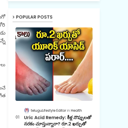
ుగో
POPULAR POSTS
ోరి
ుడు
్నే
ాలు
ంచే
గీత
teluguLifestyle Editor
Health
Uric Acid Remedy: కీళ్ల నొప్పులతో
నరకం చూస్తున్నారా? రూ.2 ఖర్చుతో