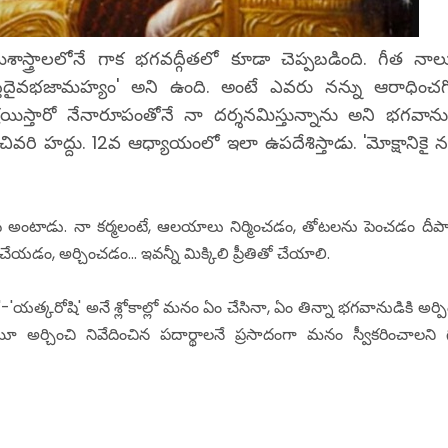
త్రాలలోనే గాక భగవద్గీతలో కూడా చెప్పబడింది. గీత నాల
్తదైవభజామహ్యం' అని ఉంది. అంటే ఎవరు నన్ను ఆరాధించగ
రయిస్తారో నేనారూపంతోనే నా దర్శనమిస్తున్నాను అని భగవాన
రి హద్దు. 12వ ఆధ్యాయంలో ఇలా ఉపదేశిస్తాడు. 'మోక్షానికై నన
మోభవ అంటాడు. నా కర్మలంటే, ఆలయాలు నిర్మించడం, తోటలను పెంచడం దీప
యడం, అర్చించడం... ఇవన్నీ మిక్కిలి ప్రీతితో చేయాలి.
'-'యత్కరోషి' అనే శ్లోకాల్లో మనం ఏం చేసినా, ఏం తిన్నా భగవానుడికి అర్పి
 అర్చించి నివేదించిన పదార్థాలనే ప్రసాదంగా మనం స్వీకరించాలని 