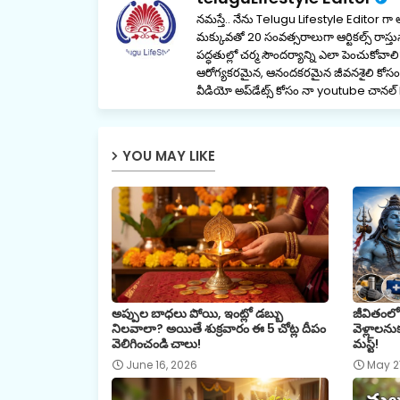
నమస్తే.. నేను Telugu Lifestyle Editor గా
మక్కువతో 20 సంవత్సరాలుగా ఆర్టికల్స్ రాస్తున్
పద్ధతుల్లో చర్మ సౌందర్యాన్ని ఎలా పెంచుకోవ
ఆరోగ్యకరమైన, ఆనందకరమైన జీవనశైలి కోసం నే
వీడియో అప్‌డేట్స్ కోసం నా youtube చ
YOU MAY LIKE
అప్పుల బాధలు పోయి, ఇంట్లో డబ్బు
జీవితంలో
నిలవాలా? అయితే శుక్రవారం ఈ 5 చోట్ల దీపం
వెళ్లాలనుక
వెలిగించండి చాలు!
మస్ట్!
June 16, 2026
May 2