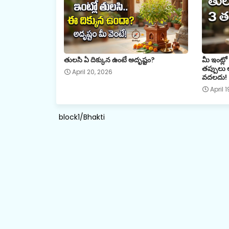
తులసి ఏ దిక్కున ఉంటే అదృష్టం?
మీ ఇంట్ల
తప్పులు 
April 20, 2026
వదలదు!
April 
block1/Bhakti