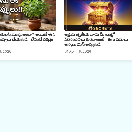
ో తులసి మొక్క ఉందా? అయితే ఈ 3
అక్షయ తృతీయ నాడు మీ ఇంట్లో
అస్సలు చేయకండి.. లేదంటే దరిద్రం
సిరిసంపదలు కురవాలంటే.. ఈ 5 పనులు
అస్సలు మిస్ అవ్వకండి!
19, 2026
April 16, 2026