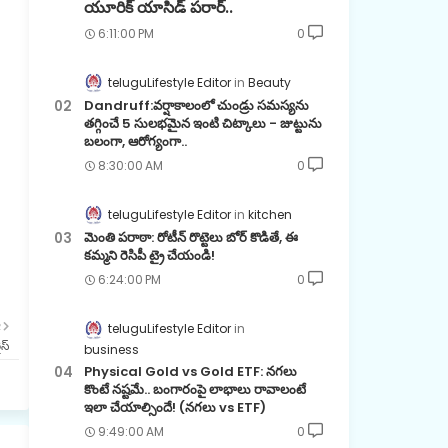
యూరిక్ యాసిడ్ పరార్..
6:11:00 PM
0
teluguLifestyle Editor
Beauty
Dandruff:వర్షాకాలంలో చుండ్రు సమస్యను
తగ్గించే 5 సులభమైన ఇంటి చిట్కాలు - జుట్టును
బలంగా, ఆరోగ్యంగా..
8:30:00 AM
0
teluguLifestyle Editor
kitchen
మెంతి పరాఠా: రోటీన్ రొట్టెలు బోర్ కొడితే, ఈ
కమ్మని రెసిపీ ట్రై చేయండి!
6:24:00 PM
0
R
teluguLifestyle Editor
ైస్
business
Physical Gold vs Gold ETF: నగలు
కొంటే నష్టమే.. బంగారంపై లాభాలు రావాలంటే
ఇలా చేయాల్సిందే! (నగలు vs ETF)
9:49:00 AM
0