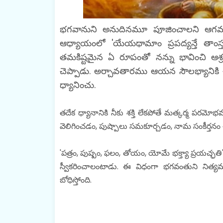
భగవానుని అనుదినమూ పూజించాలని ఆగమశాస్
ఆధ్యాయంలో 'యేయథామాం ప్రపద్యన్తే తాంస
తమకిష్టమైన ఏ రూపంతో నన్ను భావించి ఆశ్
చెప్పాడు. అర్చావతారము ఆయన సౌలభ్యానికి చివ
ధ్యానించు.
తదేక ధ్యానానికి నీకు శక్తి లేకపోతే మత్కర్మ పర
వెలిగించడం, పుష్పాలు సమకూర్చడం, నామ సంకీర్తనం చే
'పత్రం, పుష్పం, ఫలం, తోయం, యోమే భక్త్యా ప్రయచ్ఛతి
స్వీకరించాలంటాడు. ఈ విధంగా భగవంతుని నిత్యమూ
బోధిస్తోంది.