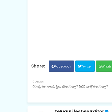
Facebook
Twitter
Whats
OLDER
దేవుళ్ళ ఉంగరాలను స్త్రీలు ధరించవచ్చా? వీటిని ఇంట్లో ఉంచవచ్చా?
teluguLifestyle Editor