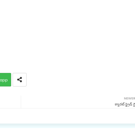
app
NEWE
క్యారట్ ఫ్రైడ్ ర