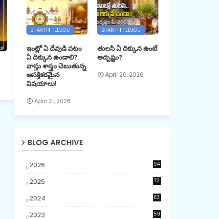
BHAKTHI TELUGU
BHAKTHI TELUGU
ఇంట్లో ఏ దేవుడి పటం
తులసి ఏ దిక్కున ఉంటే
ఏ దిక్కున ఉండాలి?
అదృష్టం?
వాస్తు శాస్త్రం చెబుతున్న
ఆసక్తికరమైన
April 20, 2026
విషయాలు!
April 21, 2026
BLOG ARCHIVE
2026
94
3
2025
72
5
2024
63
2023
59