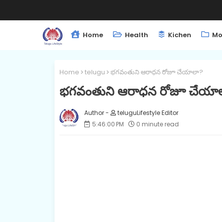
Home
Health
Kichen
Mo
Home
telugu
భగవంతుని ఆరాధన రోజూ చేయాలా?
భగవంతుని ఆరాధన రోజూ చేయా
teluguLifestyle Editor
5:46:00 PM
0 minute read