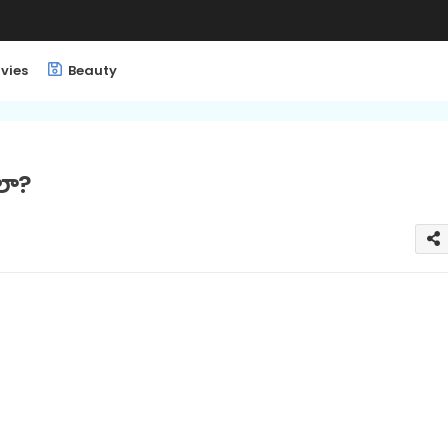
vies
Beauty
లా?