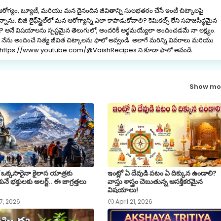
 ఆరోగ్యం, బ్యూటీ, మరియు మన దైనందిన జీవితాన్ని సులభతరం చేసే ఇంటి చిట్కాలపై
నాను. బిజీ లైఫ్‌స్టైల్‌లో మన ఆరోగ్యాన్ని ఎలా కాపాడుకోవాలి? కెమికల్స్ లేని సహజసిద్ధమైన
ాలి? అనే విషయాలను స్పష్టమైన తెలుగులో, అందరికీ అర్థమయ్యేలా అందించడమే నా లక్ష్యం.
ను అందించే నిత్య జీవిత చిట్కాలను ఫాలో అవ్వండి. అలాగే మరిన్ని వివరాలు మరియు
ానల్ https://www.youtube.com/@VaishRecipes ని కూడా ఫాలో అవండి.
Show mo
 ఒక్కసారైనా కైలాస యాత్రకు
ఇంట్లో ఏ దేవుడి పటం ఏ దిక్కున ఉండాలి?
ునే భక్తులకు అలర్ట్.. ఈ జాగ్రత్తలు
వాస్తు శాస్త్రం చెబుతున్న ఆసక్తికరమైన
విషయాలు!
7, 2026
April 21, 2026