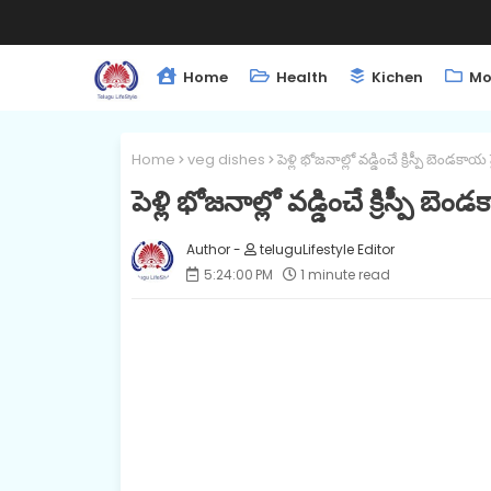
Home
Health
Kichen
Mo
Home
veg dishes
పెళ్లి భోజనాల్లో వడ్డించే క్రిస్పీ బెండకాయ ఫ్ర
పెళ్లి భోజనాల్లో వడ్డించే క్రిస్పీ బెండ
teluguLifestyle Editor
5:24:00 PM
1 minute read