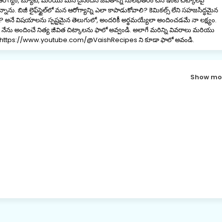
 ఆరోగ్యం, బ్యూటీ, మరియు మన దైనందిన జీవితాన్ని సులభతరం చేసే ఇంటి చిట్కాలపై
నాను. బిజీ లైఫ్‌స్టైల్‌లో మన ఆరోగ్యాన్ని ఎలా కాపాడుకోవాలి? కెమికల్స్ లేని సహజసిద్ధమైన
ాలి? అనే విషయాలను స్పష్టమైన తెలుగులో, అందరికీ అర్థమయ్యేలా అందించడమే నా లక్ష్యం.
ను అందించే నిత్య జీవిత చిట్కాలను ఫాలో అవ్వండి. అలాగే మరిన్ని వివరాలు మరియు
ానల్ https://www.youtube.com/@VaishRecipes ని కూడా ఫాలో అవండి.
Show mo