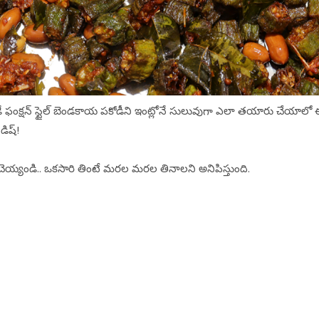
డే ఫంక్షన్ స్టైల్ బెండకాయ పకోడీని ఇంట్లోనే సులువుగా ఎలా తయారు చేయాలో
డిష్!
్లోనే చెయ్యండి.. ఒకసారి తింటే మరల మరల తినాలని అనిపిస్తుంది.