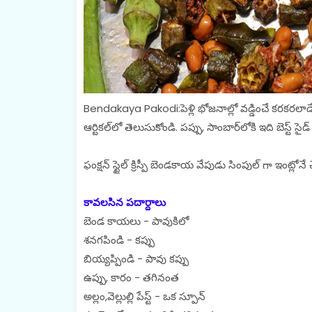
Bendakaya Pakodi:పెళ్లి భోజనాల్లో వడ్డించే కరకరలా
ఆర్టికల్‌లో తెలుసుకోండి. పప్పు, సాంబార్‌లోకి ఇది బెస్ట్ సైడ్ 
ఫంక్షన్ స్టైల్ క్రిస్పీ బెండకాయ వేపుడు సింపుల్ గా ఇంట
కావలసిన పదార్దాలు
బెండ కాయలు - పావుకిలో
శనగపిండి - కప్పు
బియ్యప్పిండి - పావు కప్పు
ఉప్పు, కారం - తగినంత
అల్లం,వెల్లుల్లి పేస్ట్ - ఒక స్పూన్