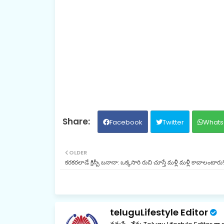
Facebook
Twitter
Whats
OLDER
కరకరలాడే క్రిస్పీ బనానా: ఒక్కసారి రుచి చూస్తే మళ్లీ మళ్లీ కావాలంటారు!
teluguLifestyle Editor