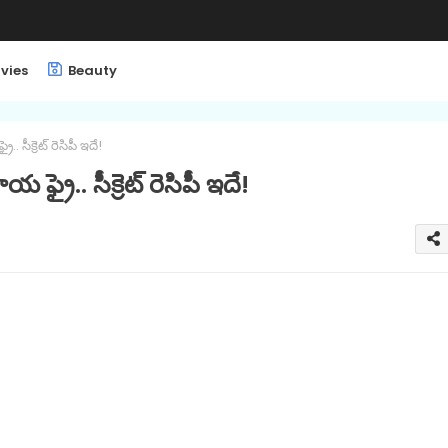
vies
Beauty
ై.. సీక్రెట్ రెసిపీ ఇదే!
కాయ ఫ్రై.. సీక్రెట్ రెసిపీ ఇదే!