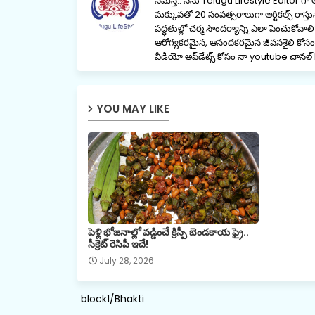
నమస్తే.. నేను Telugu Lifestyle Editor గా
మక్కువతో 20 సంవత్సరాలుగా ఆర్టికల్స్ రాస్తున్
పద్ధతుల్లో చర్మ సౌందర్యాన్ని ఎలా పెంచుకోవ
ఆరోగ్యకరమైన, ఆనందకరమైన జీవనశైలి కోసం నే
వీడియో అప్‌డేట్స్ కోసం నా youtube చ
YOU MAY LIKE
పెళ్లి భోజనాల్లో వడ్డించే క్రిస్పీ బెండకాయ ఫ్రై..
సీక్రెట్ రెసిపీ ఇదే!
July 28, 2026
block1/Bhakti