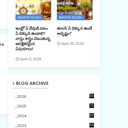
BHAKTHI TELUGU
BHAKTHI TELUGU
ఇంట్లో ఏ దేవుడి పటం
తులసి ఏ దిక్కున ఉంటే
ఏ దిక్కున ఉండాలి?
అదృష్టం?
వాస్తు శాస్త్రం చెబుతున్న
ఆసక్తికరమైన
April 20, 2026
re
విషయాలు!
April 21, 2026
BLOG ARCHIVE
2026
93
9
2025
72
7
2024
63
2023
59