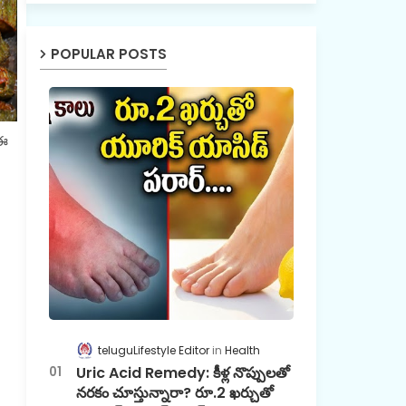
POPULAR POSTS
 ఈ
teluguLifestyle Editor
Health
Uric Acid Remedy: కీళ్ల నొప్పులతో
నరకం చూస్తున్నారా? రూ.2 ఖర్చుతో