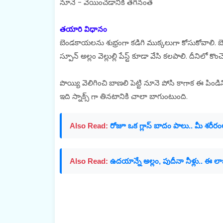
నూనె - వేయించడానికి తగినంత
తయారి విధానం
బెండకాయలను శుభ్రంగా కడిగి ముక్కలుగా కోసుకోవాలి. బ
స్పూన్ అల్లం వెల్లుల్లి పేస్ట్ కూడా వేసి కలపాలి. దీనిలో క
పొయ్యి వెలిగించి బాణలి పెట్టి నూనె పోసి కాగాక ఈ పిండిన
ఇది స్నాక్స్ గా తినటానికి చాలా బాగుంటుంది.
Also Read:
రోజూ ఒక గ్లాస్ బాదం పాలు.. మీ శరీరం
Also Read:
ఉదయాన్నే అల్లం, పుదీనా నీళ్లు.. ఈ లా