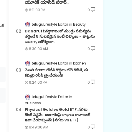
యూరిక్ యాసిడ్ పరార్..
6:11:00 PM
0
teluguLifestyle Editor
Beauty
 ఒక
Dandruff:వర్షాకాలంలో చుండ్రు సమస్యను
తగ్గించే 5 సులభమైన ఇంటి చిట్కాలు - జుట్టును
బలంగా, ఆరోగ్యంగా..
8:30:00 AM
0
teluguLifestyle Editor
kitchen
మెంతి పరాఠా: రోటీన్ రొట్టెలు బోర్ కొడితే, ఈ
కమ్మని రెసిపీ ట్రై చేయండి!
6:24:00 PM
0
teluguLifestyle Editor
business
Physical Gold vs Gold ETF: నగలు
కొంటే నష్టమే.. బంగారంపై లాభాలు రావాలంటే
ఇలా చేయాల్సిందే! (నగలు vs ETF)
9:49:00 AM
0