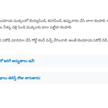
ెండకాయ ముక్కలలో బియ్యపిండి, శనగపిండి, ఉప్పు,కారం వేసి బాగా కలపాలి.
ొంచెం నీళ్ళు చల్లి పిండి ముక్కలకు బాగా పట్టేలా కలపాలి.
ి పకోడీ మాదిరిగా వేసి గోల్డ్ కలర్ వచ్చే వేగించాలి. అంతే బెండకాయ పకోడీ రెడీ.
లో జరిగే అద్భుతాలు ఇవే!
భాలు తెలిస్తే రోజు తాగుతారు!