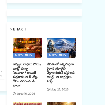
BHAKTI
BHAKTHI TELUGU
BHAKTHI TELUGU
అప్పుల బాధలు పోయి,
జీవితంలో ఒక్కసారైనా
ఇంట్లో డబ్బు
కైలాస యాత్రకు
R
నిలవాలా? అయితే
వెళ్లాలనుకునే భక్తులకు
ర!
శుక్రవారం ఈ 5 చోట్ల
అలర్ట్.. ఈ జాగ్రత్తలు
దీపం వెలిగించండి
మస్ట్!
చాలు!
May 27, 2026
June 16, 2026