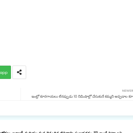
app
NEWE
ఇంట్లో కూరగాయలు లేనప్పుడు 10 నిమిషాల్లో చేసుకునే కమ్మని అప్పడాల కూ