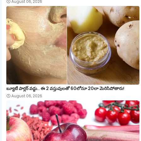
August 06, 2026
బ్యూటీ పార్లర్ వద్దు.. ఈ 2 వస్తువులతో 60లోనూ 20లా మెరిసిపోతారు!
August 06, 2026