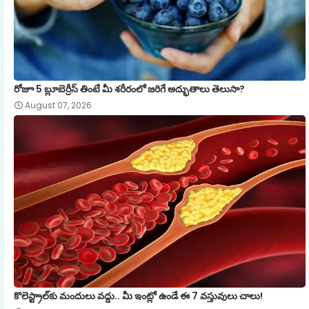
రోజూ 5 బ్లూబెర్రీస్ తింటే మీ శరీరంలో జరిగే అద్భుతాలు తెలుసా?
August 07, 2026
కొలెస్ట్రాల్‌కు మందులు వద్దు.. మీ ఇంట్లో ఉండే ఈ 7 వస్తువులు చాలు!