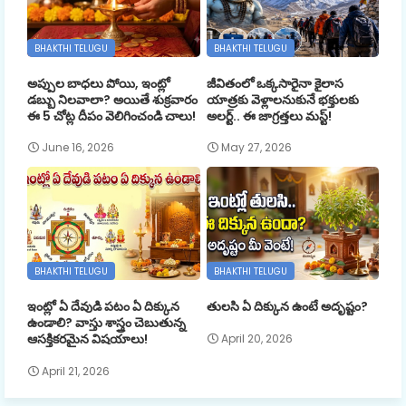
BHAKTHI TELUGU
BHAKTHI TELUGU
అప్పుల బాధలు పోయి, ఇంట్లో
జీవితంలో ఒక్కసారైనా కైలాస
డబ్బు నిలవాలా? అయితే శుక్రవారం
యాత్రకు వెళ్లాలనుకునే భక్తులకు
ఈ 5 చోట్ల దీపం వెలిగించండి చాలు!
అలర్ట్.. ఈ జాగ్రత్తలు మస్ట్!
June 16, 2026
May 27, 2026
BHAKTHI TELUGU
BHAKTHI TELUGU
ఇంట్లో ఏ దేవుడి పటం ఏ దిక్కున
తులసి ఏ దిక్కున ఉంటే అదృష్టం?
ఉండాలి? వాస్తు శాస్త్రం చెబుతున్న
ఆసక్తికరమైన విషయాలు!
April 20, 2026
April 21, 2026