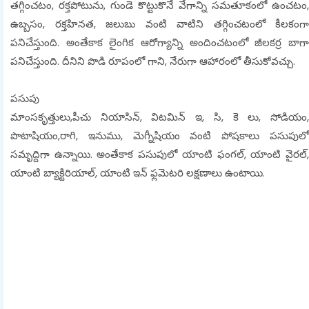
తగ్గించటం, రక్తపోటును, గుండె కొట్టుకొనే వేగాన్ని సమతూకంలో ఉంచటం,
ఉబ్బసం, రక్తహినత, జలుబు వంటి వాటిని తగ్గించటంలో కీలకంగా
పనిచేస్తుంది. అంతేకాక లైంగిక ఆరోగ్యాన్ని అందించటంలో జీలకర్ర బాగా
పనిచేస్తుంది. దీనిని పొడి రూపంలో గాని, నేరుగా ఆహారంలో తీసుకోవచ్చు.
పసుపు
మాంసకృత్తులు,పీచు నియాసిన్, విటమిన్ ఇ, సి, కె లు, సోడియం,
పొటాషియం,రాగి, ఇనుము, మెగ్నీషియం వంటి పోషకాలు పసుపులో
సమృద్దిగా ఉన్నాయి. అంతేకాక పసుపులో యాంటి ఫంగల్, యాంటి వైరల్,
యాంటి బ్యాక్టిరియాల్, యాంటి ఇన్ ఫ్లమెటరి లక్షణాలు ఉంటాయి.