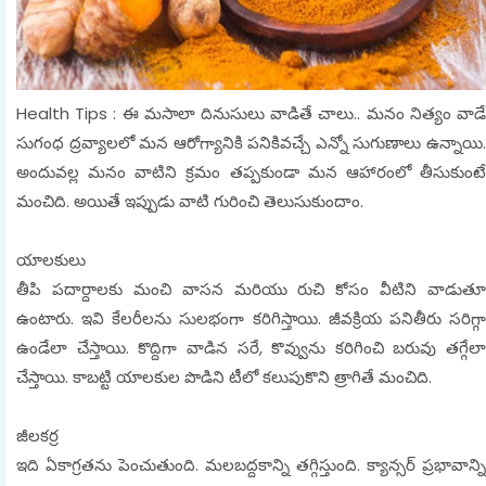
Health Tips : ఈ మసాలా దినుసులు వాడితే చాలు.. మనం నిత్యం వాడే
సుగంధ ద్రవ్యాలలో మన ఆరోగ్యానికి పనికివచ్చే ఎన్నో సుగుణాలు ఉన్నాయి.
అందువల్ల మనం వాటిని క్రమం తప్పకుండా మన ఆహారంలో తీసుకుంటే
మంచిది. అయితే ఇప్పుడు వాటి గురించి తెలుసుకుందాం.
యాలకులు
తీపి పదార్దాలకు మంచి వాసన మరియు రుచి కోసం వీటిని వాడుతూ
ఉంటారు. ఇవి కేలరీలను సులభంగా కరిగిస్తాయి. జీవక్రియ పనితీరు సరిగ్గా
ఉండేలా చేస్తాయి. కొద్దిగా వాడిన సరే, కొవ్వును కరిగించి బరువు తగ్గేలా
చేస్తాయి. కాబట్టి యాలకుల పొడిని టీలో కలుపుకొని త్రాగితే మంచిది.
జీలకర్ర
ఇది ఏకాగ్రతను పెంచుతుంది. మలబద్దకాన్ని తగ్గిస్తుంది. క్యాన్సర్ ప్రభావాన్ని