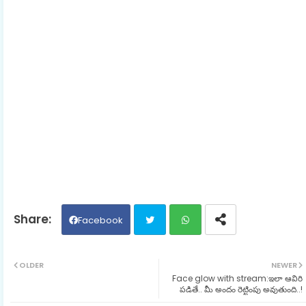
Facebook
Twit
Wh
OLDER
NEWER
Face glow with stream:ఇలా ఆవిరి
ter
ats
పడితే.. మీ అందం రెట్టింపు అవుతుంది..!