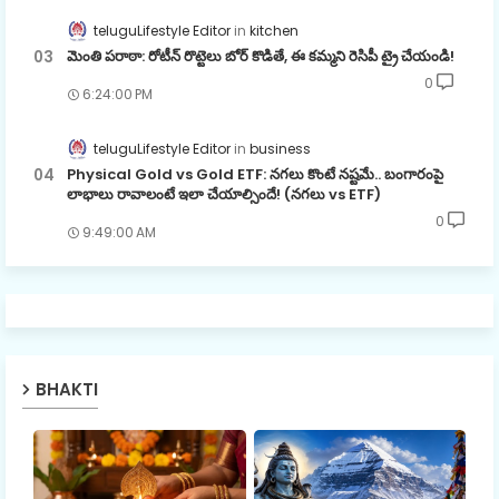
teluguLifestyle Editor
kitchen
మెంతి పరాఠా: రోటీన్ రొట్టెలు బోర్ కొడితే, ఈ కమ్మని రెసిపీ ట్రై చేయండి!
0
6:24:00 PM
teluguLifestyle Editor
business
Physical Gold vs Gold ETF: నగలు కొంటే నష్టమే.. బంగారంపై
లాభాలు రావాలంటే ఇలా చేయాల్సిందే! (నగలు vs ETF)
0
9:49:00 AM
BHAKTI