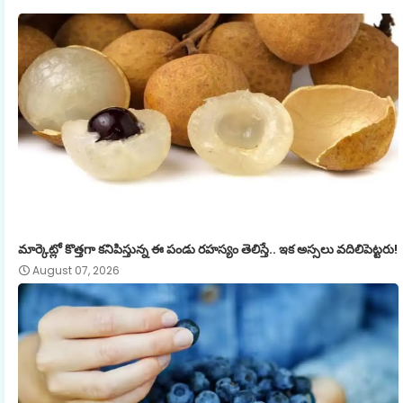
మార్కెట్లో కొత్తగా కనిపిస్తున్న ఈ పండు రహస్యం తెలిస్తే.. ఇక అస్సలు వదిలిపెట్టరు!
August 07, 2026