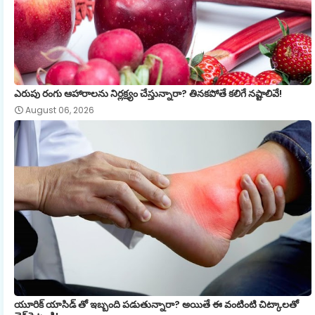
ఎరుపు రంగు ఆహారాలను నిర్లక్ష్యం చేస్తున్నారా? తినకపోతే కలిగే నష్టాలివే!
August 06, 2026
యూరిక్ యాసిడ్ తో ఇబ్బంది పడుతున్నారా? అయితే ఈ వంటింటి చిట్కాలతో