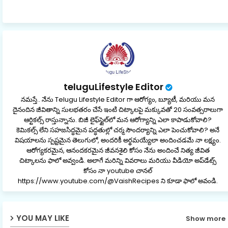
ap
p
teluguLifestyle Editor
నమస్తే.. నేను Telugu Lifestyle Editor గా ఆరోగ్యం, బ్యూటీ, మరియు మన
దైనందిన జీవితాన్ని సులభతరం చేసే ఇంటి చిట్కాలపై మక్కువతో 20 సంవత్సరాలుగా
ఆర్టికల్స్ రాస్తున్నాను. బిజీ లైఫ్‌స్టైల్‌లో మన ఆరోగ్యాన్ని ఎలా కాపాడుకోవాలి?
కెమికల్స్ లేని సహజసిద్ధమైన పద్ధతుల్లో చర్మ సౌందర్యాన్ని ఎలా పెంచుకోవాలి? అనే
విషయాలను స్పష్టమైన తెలుగులో, అందరికీ అర్థమయ్యేలా అందించడమే నా లక్ష్యం.
ఆరోగ్యకరమైన, ఆనందకరమైన జీవనశైలి కోసం నేను అందించే నిత్య జీవిత
చిట్కాలను ఫాలో అవ్వండి. అలాగే మరిన్ని వివరాలు మరియు వీడియో అప్‌డేట్స్
కోసం నా youtube చానల్
https://www.youtube.com/@VaishRecipes ని కూడా ఫాలో అవండి.
YOU MAY LIKE
Show more