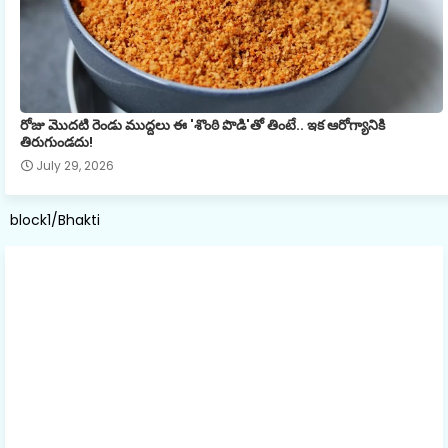
రోజు మొదటి రెండు ముద్దలు ఈ 'శొంఠి పొడి'తో తింటే.. ఇక ఆరోగ్యానికి
తిరుగుండదు!
July 29, 2026
block1/Bhakti