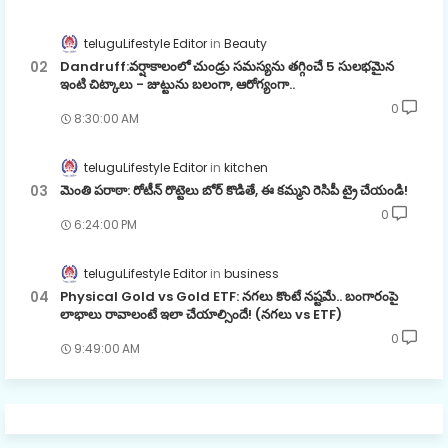
teluguLifestyle Editor
Beauty
Dandruff:వర్షాకాలంలో చుండ్రు సమస్యను తగ్గించే 5 సులభమైన
ఇంటి చిట్కాలు - జుట్టును బలంగా, ఆరోగ్యంగా..
0
8:30:00 AM
teluguLifestyle Editor
kitchen
మెంతి పరాఠా: రోటీన్ రొట్టెలు బోర్ కొడితే, ఈ కమ్మని రెసిపీ ట్రై చేయండి!
0
6:24:00 PM
teluguLifestyle Editor
business
Physical Gold vs Gold ETF: నగలు కొంటే నష్టమే.. బంగారంపై
లాభాలు రావాలంటే ఇలా చేయాల్సిందే! (నగలు vs ETF)
0
9:49:00 AM