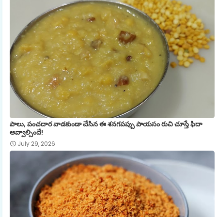
పాలు, పంచదార వాడకుండా చేసిన ఈ శనగపప్పు పాయసం రుచి చూస్తే ఫిదా
అవ్వాల్సిందే!
July 29, 2026