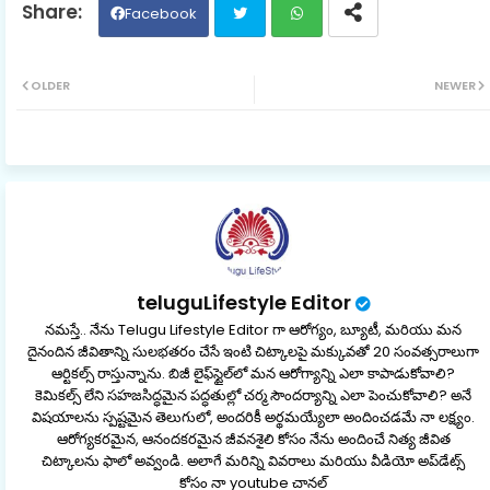
Facebook
Twit
Wh
OLDER
NEWER
ter
ats
ap
p
teluguLifestyle Editor
నమస్తే.. నేను Telugu Lifestyle Editor గా ఆరోగ్యం, బ్యూటీ, మరియు మన
దైనందిన జీవితాన్ని సులభతరం చేసే ఇంటి చిట్కాలపై మక్కువతో 20 సంవత్సరాలుగా
ఆర్టికల్స్ రాస్తున్నాను. బిజీ లైఫ్‌స్టైల్‌లో మన ఆరోగ్యాన్ని ఎలా కాపాడుకోవాలి?
కెమికల్స్ లేని సహజసిద్ధమైన పద్ధతుల్లో చర్మ సౌందర్యాన్ని ఎలా పెంచుకోవాలి? అనే
విషయాలను స్పష్టమైన తెలుగులో, అందరికీ అర్థమయ్యేలా అందించడమే నా లక్ష్యం.
ఆరోగ్యకరమైన, ఆనందకరమైన జీవనశైలి కోసం నేను అందించే నిత్య జీవిత
చిట్కాలను ఫాలో అవ్వండి. అలాగే మరిన్ని వివరాలు మరియు వీడియో అప్‌డేట్స్
కోసం నా youtube చానల్