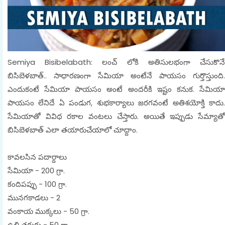
Semiya Bisibelabath: లంచ్ లోకి అతిసులభంగా చేసుకొనే
బిసిబెళబాత్.. సాధారణంగా సేమియా అంటేనే పాయసం గుర్తొస్తుంది.
ఎందుకంటే సేమియా పాయసం అంటే అందరీకి ఇష్టం కనుక. సేమియా
పాయసం లేనిదే ఏ పండుగ, శుభకార్యాలు జరగవంటే అతిశయోక్తి కాదు.
సేమియాతో వివిధ రకాల వంటలు చేస్తారు. అయితే ఇప్పుడు సేమ్యాతో
బిసిబెళబాత్ ఎలా తయారుచేయాలో చూద్దాం.
కావలసిన పదార్దాలు
సేమియా - 200 గ్రా.
కందిపప్పు - 100 గ్రా.
మునగకాడలు - 2
వంకాయ ముక్కలు - 50 గ్రా.
ఉల్లి తరుగు - 50 గ్రా.