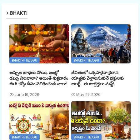
BHAKTI
BHAKTHI TELUGU
BHAKTHI TELUGU
అప్పుల బాధలు పోయి, ఇంట్లో
జీవితంలో ఒక్కసారైనా కైలాస
డబ్బు నిలవాలా? అయితే శుక్రవారం
యాత్రకు వెళ్లాలనుకునే భక్తులకు
ఈ 5 చోట్ల దీపం వెలిగించండి చాలు!
అలర్ట్.. ఈ జాగ్రత్తలు మస్ట్!
June 16, 2026
May 27, 2026
BHAKTHI TELUGU
BHAKTHI TELUGU