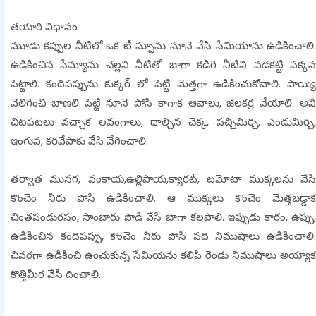
తయారి విధానం
మూడు కప్పుల నీటిలో ఒక టీ స్పూను నూనె వేసి సేమియాను ఉడికించాలి.
ఉడికించిన సేమ్యాను చల్లని నీటితో బాగా కడిగి నీటిని వడకట్టి పక్కన
పెట్టాలి. కందిపప్పును కుక్కర్ లో పెట్టి మెత్తగా ఉడికించుకోవాలి. పొయ్యి
వెలిగించి బాణలి పెట్టి నూనె పోసి కాగాక ఆవాలు, జీలకర్ర వేయాలి. అవి
చిటపటలు వచ్చాక లవంగాలు, దాల్చిన చెక్క, పచ్చిమిర్చి, ఎండుమిర్చి,
ఇంగువ, కరివేపాకు వేసి వేగించాలి.
తర్వాత మునగ, వంకాయ,ఉల్లిపాయ,క్యారట్, టమోటా ముక్కలను వేసి
కొంచెం నీరు పోసి ఉడికించాలి. ఆ ముక్కలు కొంచెం మెత్తబడ్డాక
చింతపండురసం, సాంబారు పొడి వేసి బాగా కలపాలి. ఇప్పుడు కారం, ఉప్పు,
ఉడికించిన కందిపప్పు, కొంచెం నీరు పోసి పది నిముషాలు ఉడికించాలి.
చివరగా ఉడికించి ఉంచుకున్న సేమియను కలిపి రెండు నిముషాలు అయ్యాక
కొత్తిమీర వేసి దించాలి.