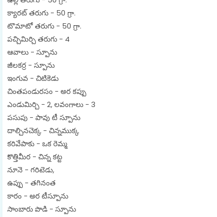
క్యారట్ తరుగు - 50 గ్రా.
టొమాటో తరుగు - 50 గ్రా.
పచ్చిమిర్చి తరుగు - 4
ఆవాలు - స్పూను
జీలకర్ర - స్పూను
ఇంగువ - చిటికెడు
చింతపండురసం - అర కప్పు
ఎండుమిర్చి - 2, లవంగాలు - 3
పసుపు - పావు టీ స్పూను
దాల్చినచెక్క - చిన్నముక్క
కరివేపాకు - ఒక రెమ్మ
కొత్తిమీర - చిన్న కట్ట
నూనె - గరిటెడు,
ఉప్పు - తగినంత
కారం - అర టీస్పూను
సాంబారు పొడి - స్పూను