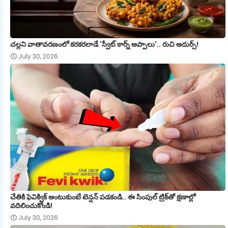
చల్లని వాతావరణంలో కరకరలాడే 'స్వీట్ కార్న్ అప్పాలు'.. రుచి అదుర్స్!
July 30, 2026
చేతికి ఫెవిక్విక్ అంటుకుంటే టెన్షన్ పడకండి.. ఈ సింపుల్ ట్రిక్‌తో క్షణాల్లో
వదిలించుకోండి!
July 30, 2026