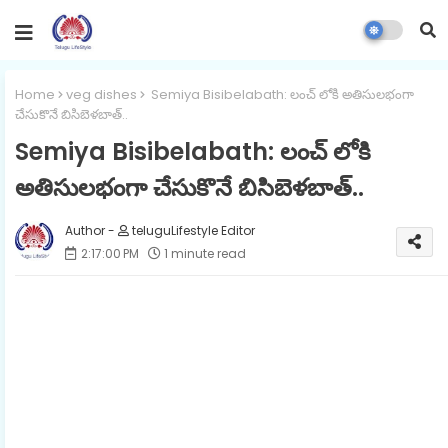
Home
veg dishes
Semiya Bisibelabath: లంచ్ లోకి అతిసులభంగా
చేసుకొనే బిసిబెళబాత్..
Semiya Bisibelabath: లంచ్ లోకి
అతిసులభంగా చేసుకొనే బిసిబెళబాత్..
teluguLifestyle Editor
2:17:00 PM
1 minute read