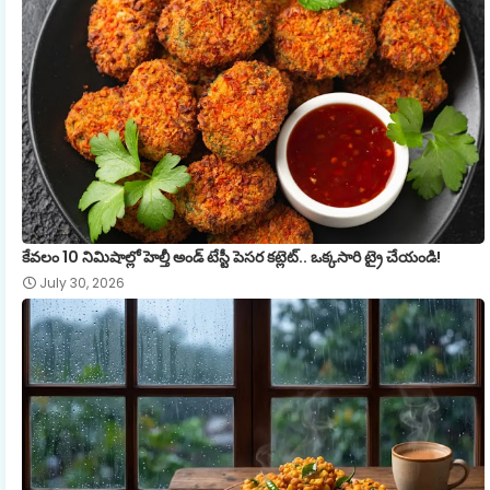
కేవలం 10 నిమిషాల్లో హెల్తీ అండ్ టేస్టీ పెసర కట్లెట్.. ఒక్కసారి ట్రై చేయండి!
July 30, 2026