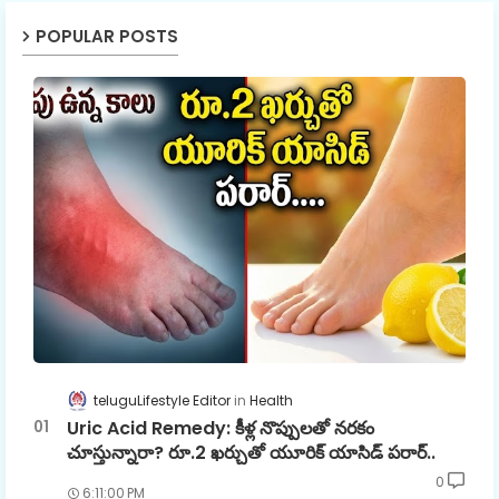
POPULAR POSTS
teluguLifestyle Editor
Health
Uric Acid Remedy: కీళ్ల నొప్పులతో నరకం
చూస్తున్నారా? రూ.2 ఖర్చుతో యూరిక్ యాసిడ్ పరార్..
0
6:11:00 PM