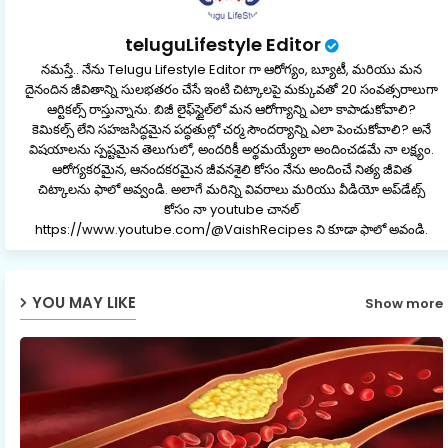
teluguLifestyle Editor
నమస్తే.. నేను Telugu Lifestyle Editor గా ఆరోగ్యం, బ్యూటీ, మరియు మన
దైనందిన జీవితాన్ని సులభతరం చేసే ఇంటి చిట్కాలపై మక్కువతో 20 సంవత్సరాలుగా
ఆర్టికల్స్ రాస్తున్నాను. బిజీ లైఫ్‌స్టైల్‌లో మన ఆరోగ్యాన్ని ఎలా కాపాడుకోవాలి?
కెమికల్స్ లేని సహజసిద్ధమైన పద్ధతుల్లో చర్మ సౌందర్యాన్ని ఎలా పెంచుకోవాలి? అనే
విషయాలను స్పష్టమైన తెలుగులో, అందరికీ అర్థమయ్యేలా అందించడమే నా లక్ష్యం.
ఆరోగ్యకరమైన, ఆనందకరమైన జీవనశైలి కోసం నేను అందించే నిత్య జీవిత
చిట్కాలను ఫాలో అవ్వండి. అలాగే మరిన్ని వివరాలు మరియు వీడియో అప్‌డేట్స్
కోసం నా youtube చానల్
https://www.youtube.com/@VaishRecipes ని కూడా ఫాలో అవండి.
YOU MAY LIKE
Show more