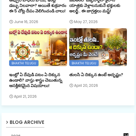
అప్పుల బాధలు పోయి, ఇంట్లో
జీవితంలో ఒక్కసారైనా కైలాస
డబ్బు నిలవాలా? అయితే శుక్రవారం
యాత్రకు వెళ్లాలనుకునే భక్తులకు
ఈ 5 చోట్ల దీపం వెలిగించండి చాలు!
అలర్ట్.. ఈ జాగ్రత్తలు మస్ట్!
June 16, 2026
May 27, 2026
BHAKTHI TELUGU
BHAKTHI TELUGU
ఇంట్లో ఏ దేవుడి పటం ఏ దిక్కున
తులసి ఏ దిక్కున ఉంటే అదృష్టం?
ఉండాలి? వాస్తు శాస్త్రం చెబుతున్న
ఆసక్తికరమైన విషయాలు!
April 20, 2026
April 21, 2026
BLOG ARCHIVE
94