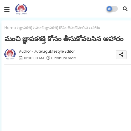
Home
జ్ఞాపకశక్తి
మంచి జ్ఞాపకశక్తి కోసం తీసుకోవలసిన ఆహారం
మంచి జ్ఞాపకశక్తి కోసం తీసుకోవలసిన ఆహారం
teluguLifestyle Editor
10:30:00 AM
0 minute read