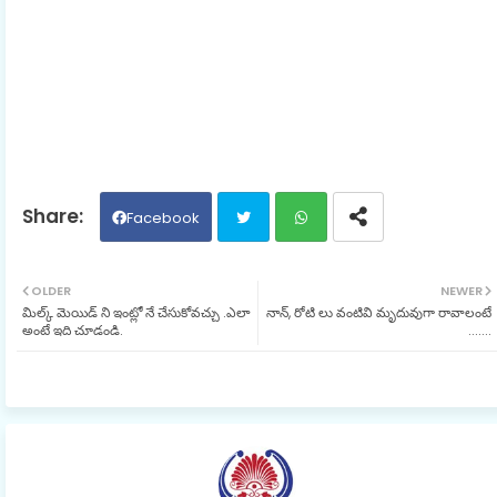
Facebook
Twit
Wh
OLDER
NEWER
మిల్క్ మెయిడ్ ని ఇంట్లో నే చేసుకోవచ్చు .ఎలా
నాన్, రోటి లు వంటివి మృదువుగా రావాలంటే
ter
ats
అంటే ఇది చూడండి.
.......
ap
p