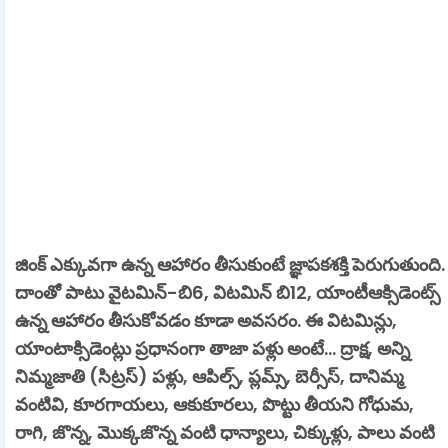
జింక్ ఎక్కువగా ఉన్న ఆహారం తీసుకుంటే జ్ఞాపకశక్తి పెరుగుతుంది.
దాంతో పాటు వైటమిన్-బి6, విటమిన్ బి12, యాంటీఆక్సిడెంట్స్
ఉన్న ఆహారం తీసుకోవడం కూడా అవసరం. ఈ విటమిన్లు,
యాంటాక్సిడెంట్లు ప్రధానంగా తాజా పళ్లు అంటే... ద్రాక్ష, అన్ని
నిమ్మజాతి (సిట్రస్) పళ్లు, ఆపిల్స్, ప్లమ్స్, బెర్సీస్, దానిమ్మ
వంటివి, కూరగాయలు, ఆకుకూరలు, పొట్టు తీయని గోధుమ,
రాగి, జొన్న, మొక్కజొన్న వంటి ధాన్యాలు, చిక్కుళ్లు, పాలు వంటి