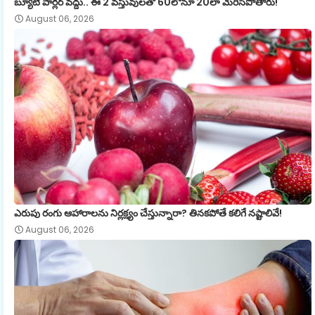
బ్యూటీ పార్లర్ వద్దు.. ఈ 2 వస్తువులతో 60లోనూ 20లా మెరిసిపోతారు!
August 06, 2026
ఎరుపు రంగు ఆహారాలను నిర్లక్ష్యం చేస్తున్నారా? తినకపోతే కలిగే నష్టాలివే!
August 06, 2026