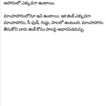
ఆహారంలో ఎక్కువగా ఉంటాయి.
మాంసాహారంలోనూ ఇవి ఉంటాయి. ఇక జింక్ ఎక్కువగా
మాంసాహారం, సీ ఫుడ్, గుడ్లు, పాలలో ఉంటుంది. మాంసాహారం
తీసుకోని వారు జింక్ కోసం పాలపై ఆధారపడవచ్చు.