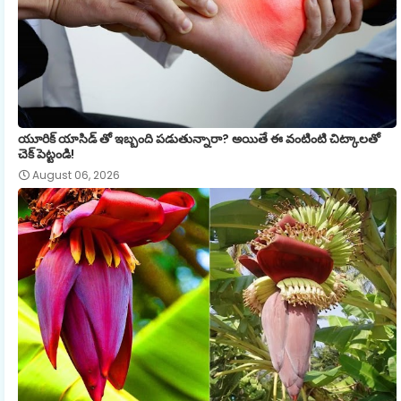
యూరిక్ యాసిడ్ తో ఇబ్బంది పడుతున్నారా? అయితే ఈ వంటింటి చిట్కాలతో
చెక్ పెట్టండి!
August 06, 2026