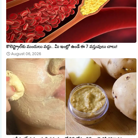
కొలెస్ట్రాల్‌కు మందులు వద్దు.. మీ ఇంట్లో ఉండే ఈ 7 వస్తువులు చాలు!
August 06, 2026