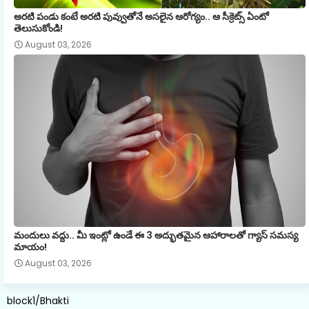
అరటి పండు కంటే అరటి పువ్వుతోనే అసలైన ఆరోగ్యం.. ఆ సీక్రెట్స్ ఏంటో
తెలుసుకోండి!
August 03, 2026
మందులు వద్దు.. మీ ఇంట్లో ఉండే ఈ 3 అద్భుతమైన ఆహారాలతో గ్యాస్ సమస్య
మాయం!
August 03, 2026
block1/Bhakti