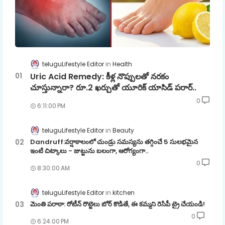
teluguLifestyle Editor
Health
Uric Acid Remedy: కీళ్ల నొప్పులతో నరకం
చూస్తున్నారా? రూ.2 ఖర్చుతో యూరిక్ యాసిడ్ పరార్..
0
6:11:00 PM
teluguLifestyle Editor
Beauty
Dandruff:వర్షాకాలంలో చుండ్రు సమస్యను తగ్గించే 5 సులభమైన
ఇంటి చిట్కాలు - జుట్టును బలంగా, ఆరోగ్యంగా..
0
8:30:00 AM
teluguLifestyle Editor
kitchen
మెంతి పరాఠా: రోటీన్ రొట్టెలు బోర్ కొడితే, ఈ కమ్మని రెసిపీ ట్రై చేయండి!
0
6:24:00 PM