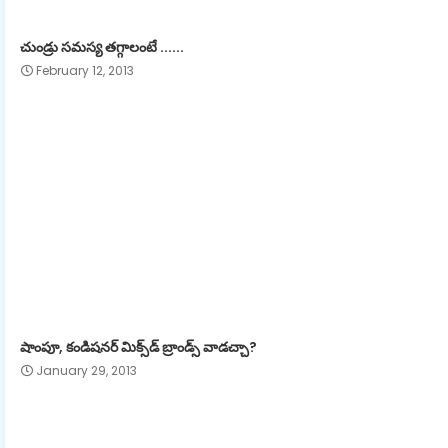
చుండ్రు సమస్య తగ్గాలంటే ......
February 12, 2013
షాంపూ, కండిషనర్ మిక్స్‌డ్ బ్రాండ్స్ వాడచ్చా?
January 29, 2013