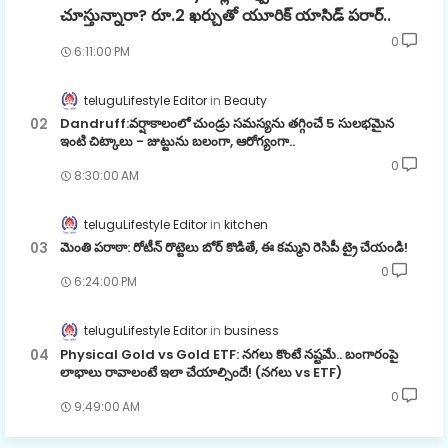
చూస్తున్నారా? రూ.2 ఖర్చుతో యూరిక్ యాసిడ్ పరార్..
0
6:11:00 PM
teluguLifestyle Editor
Beauty
Dandruff:వర్షాకాలంలో చుండ్రు సమస్యను తగ్గించే 5 సులభమైన
ఇంటి చిట్కాలు - జుట్టును బలంగా, ఆరోగ్యంగా..
0
8:30:00 AM
teluguLifestyle Editor
kitchen
మెంతి పరాఠా: రోటీన్ రొట్టెలు బోర్ కొడితే, ఈ కమ్మని రెసిపీ ట్రై చేయండి!
0
6:24:00 PM
teluguLifestyle Editor
business
Physical Gold vs Gold ETF: నగలు కొంటే నష్టమే.. బంగారంపై
లాభాలు రావాలంటే ఇలా చేయాల్సిందే! (నగలు vs ETF)
0
9:49:00 AM