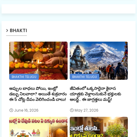
BHAKTI
BHAKTHI TELUGU
BHAKTHI TELUGU
అప్పుల బాధలు పోయి, ఇంట్లో
జీవితంలో ఒక్కసారైనా కైలాస
డబ్బు నిలవాలా? అయితే శుక్రవారం
యాత్రకు వెళ్లాలనుకునే భక్తులకు
ఈ 5 చోట్ల దీపం వెలిగించండి చాలు!
అలర్ట్.. ఈ జాగ్రత్తలు మస్ట్!
June 16, 2026
May 27, 2026