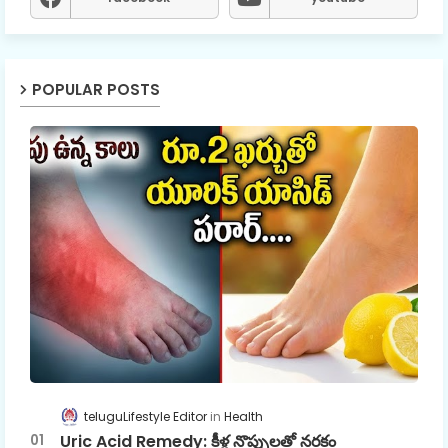
POPULAR POSTS
teluguLifestyle Editor
Health
Uric Acid Remedy: కీళ్ల నొప్పులతో నరకం