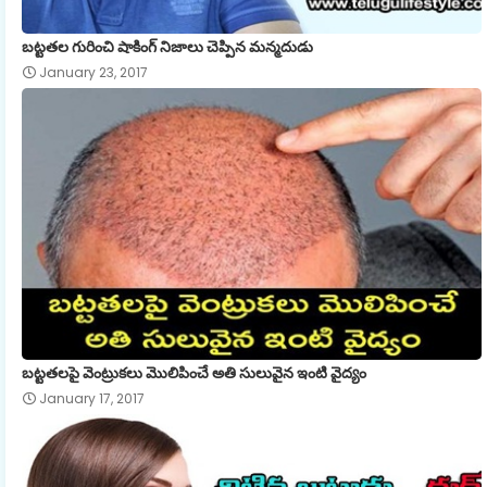
బట్టతల గురించి షాకింగ్ నిజాలు చెప్పిన మన్మదుడు
January 23, 2017
బట్టతలపై వెంట్రుకలు మొలిపించే అతి సులువైన ఇంటి వైద్యం
January 17, 2017