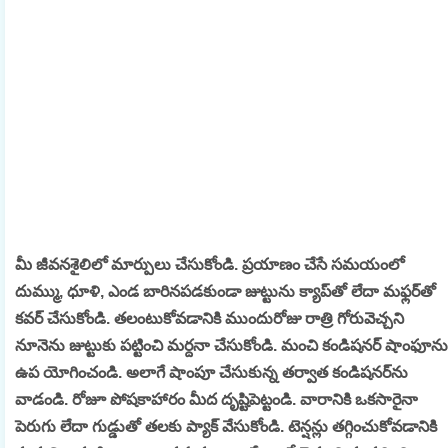
మీ జీవనశైలిలో మార్పులు చేసుకోండి.
ప్రయాణం చేసే సమయంలో
దుమ్ము, ధూళి, ఎండ బారినపడకుండా జుట్టును క్యాప్‌తో లేదా మఫ్లర్‌తో
కవర్ చేసుకోండి. తలంటుకోవడానికి ముందురోజు రాత్రి గోరువెచ్చని
నూనెను జుట్టుకు పట్టించి మర్దనా చేసుకోండి. మంచి కండిషనర్ షాంఫూను
ఉప యోగించండి. అలాగే షాంపూ చేసుకున్న తర్వాత కండిషనర్‌ను
వాడండి. రోజూ పోషకాహారం మీద దృష్టిపెట్టండి. వారానికి ఒకసారైనా
పెరుగు లేదా గుడ్డుతో తలకు ప్యాక్ వేసుకోండి. టెన్షన్లు తగ్గించుకోవడానికి