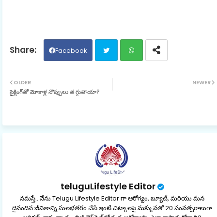
Facebook
Twit
Wh
OLDER
NEWER
సైక్లింగ్‌తో మోకాళ్ల నొప్పులు త గ్గుతాయా?
ter
ats
ap
p
teluguLifestyle Editor
నమస్తే.. నేను Telugu Lifestyle Editor గా ఆరోగ్యం, బ్యూటీ, మరియు మన
దైనందిన జీవితాన్ని సులభతరం చేసే ఇంటి చిట్కాలపై మక్కువతో 20 సంవత్సరాలుగా