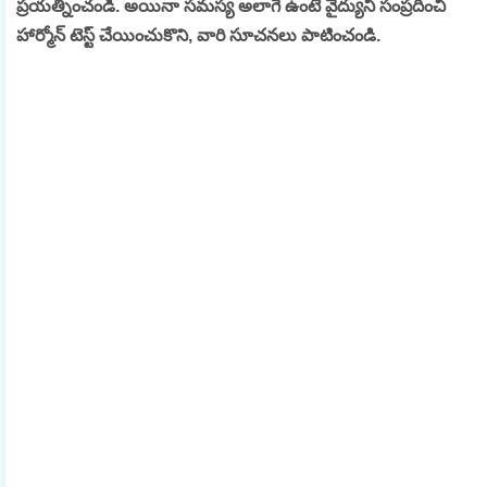
ప్రయత్నించండి. అయినా సమస్య అలాగే ఉంటే వైద్యుని సంప్రదించి
హార్మోన్ టెస్ట్ చేయించుకొని, వారి సూచనలు పాటించండి.