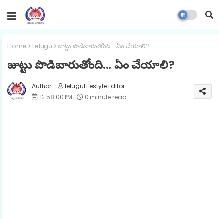
Home
telugu
జుట్టు పొడిబారుతోంది... ఏం చేయాలి?
జుట్టు పొడిబారుతోంది... ఏం చేయాలి?
teluguLifestyle Editor
12:58:00 PM
0 minute read