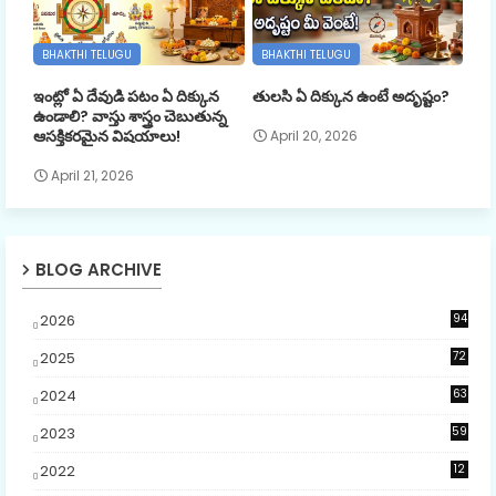
BHAKTHI TELUGU
BHAKTHI TELUGU
ఇంట్లో ఏ దేవుడి పటం ఏ దిక్కున
తులసి ఏ దిక్కున ఉంటే అదృష్టం?
ఉండాలి? వాస్తు శాస్త్రం చెబుతున్న
ఆసక్తికరమైన విషయాలు!
April 20, 2026
April 21, 2026
BLOG ARCHIVE
2026
94
9
2025
72
5
2024
63
2023
59
4
2022
12