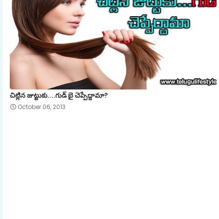
చిట్లిన జుట్టుకు....గుడ్ బై చెప్పేద్దామా?
October 06, 2013