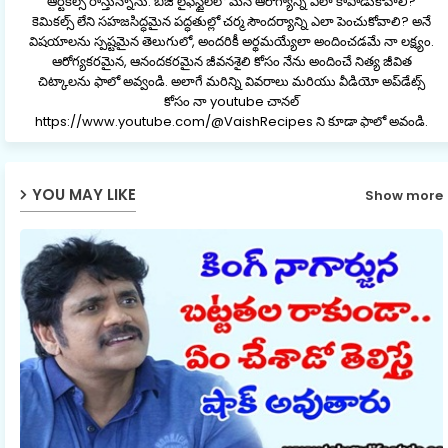
ఆర్టికల్స్ రాస్తున్నాను. బిజీ లైఫ్‌స్టైల్‌లో మన ఆరోగ్యాన్ని ఎలా కాపాడుకోవాలి?
కెమికల్స్ లేని సహజసిద్ధమైన పద్ధతుల్లో చర్మ సౌందర్యాన్ని ఎలా పెంచుకోవాలి? అనే
విషయాలను స్పష్టమైన తెలుగులో, అందరికీ అర్థమయ్యేలా అందించడమే నా లక్ష్యం.
ఆరోగ్యకరమైన, ఆనందకరమైన జీవనశైలి కోసం నేను అందించే నిత్య జీవిత
చిట్కాలను ఫాలో అవ్వండి. అలాగే మరిన్ని వివరాలు మరియు వీడియో అప్‌డేట్స్
కోసం నా youtube చానల్
https://www.youtube.com/@VaishRecipes ని కూడా ఫాలో అవండి.
YOU MAY LIKE
Show more