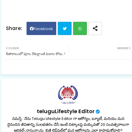
Facebook
Twit
Wh
OLDER
NEWER
శీతాకాలంలో పూల రేకుల్లాంటి పెదాల కోసం..!
ter
ats
ap
p
teluguLifestyle Editor
నమస్తే.. నేను Telugu Lifestyle Editor గా ఆరోగ్యం, బ్యూటీ, మరియు మన
దైనందిన జీవితాన్ని సులభతరం చేసే ఇంటి చిట్కాలపై మక్కువతో 20 సంవత్సరాలుగా
ఆర్టికల్స్ రాస్తున్నాను. బిజీ లైఫ్‌స్టైల్‌లో మన ఆరోగ్యాన్ని ఎలా కాపాడుకోవాలి?