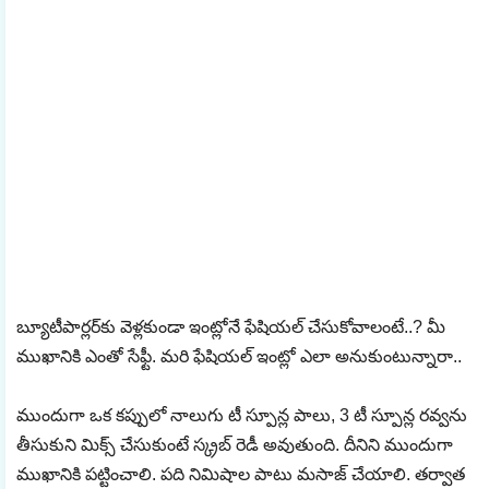
బ్యూటీపార్లర్‌కు వెళ్లకుండా ఇంట్లోనే ఫేషియల్ చేసుకోవాలంటే..? మీ
ముఖానికి ఎంతో సేఫ్టీ. మరి ఫేషియల్ ఇంట్లో ఎలా అనుకుంటున్నారా..
ముందుగా ఒక కప్పులో నాలుగు టీ స్పూన్ల పాలు, 3 టీ స్పూన్ల రవ్వను
తీసుకుని మిక్స్ చేసుకుంటే స్క్రబ్ రెడీ అవుతుంది. దీనిని ముందుగా
ముఖానికి పట్టించాలి. పది నిమిషాల పాటు మసాజ్ చేయాలి. తర్వాత