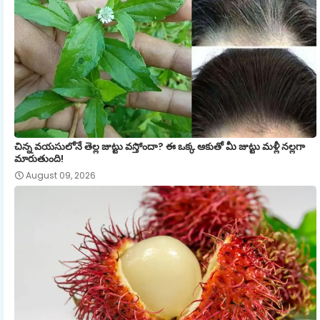
చిన్న వయసులోనే తెల్ల జుట్టు వస్తోందా? ఈ ఒక్క ఆకుతో మీ జుట్టు మళ్లీ నల్లగా
మారుతుంది!
August 09, 2026