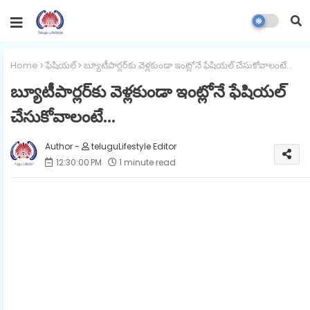
Home
ఫేషియల్
బ్యూటీపార్లర్‌కు వెళ్లకుండా ఇంట్లోనే ఫేషియల్ చేసుకోవాలంటే...
బ్యూటీపార్లర్‌కు వెళ్లకుండా ఇంట్లోనే ఫేషియల్
చేసుకోవాలంటే...
teluguLifestyle Editor
12:30:00 PM
1 minute read