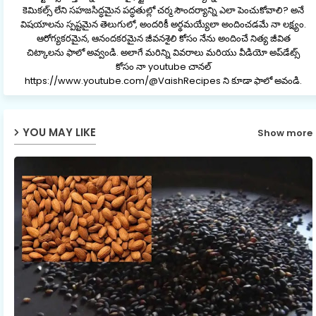
కెమికల్స్ లేని సహజసిద్ధమైన పద్ధతుల్లో చర్మ సౌందర్యాన్ని ఎలా పెంచుకోవాలి? అనే
విషయాలను స్పష్టమైన తెలుగులో, అందరికీ అర్థమయ్యేలా అందించడమే నా లక్ష్యం.
ఆరోగ్యకరమైన, ఆనందకరమైన జీవనశైలి కోసం నేను అందించే నిత్య జీవిత
చిట్కాలను ఫాలో అవ్వండి. అలాగే మరిన్ని వివరాలు మరియు వీడియో అప్‌డేట్స్
కోసం నా youtube చానల్
https://www.youtube.com/@VaishRecipes ని కూడా ఫాలో అవండి.
YOU MAY LIKE
Show more