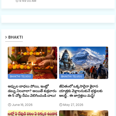
9:49:00 AM
BHAKTI
BHAKTHI TELUGU
BHAKTHI TELUGU
అప్పుల బాధలు పోయి, ఇంట్లో
జీవితంలో ఒక్కసారైనా కైలాస
డబ్బు నిలవాలా? అయితే శుక్రవారం
యాత్రకు వెళ్లాలనుకునే భక్తులకు
ఈ 5 చోట్ల దీపం వెలిగించండి చాలు!
అలర్ట్.. ఈ జాగ్రత్తలు మస్ట్!
June 16, 2026
May 27, 2026