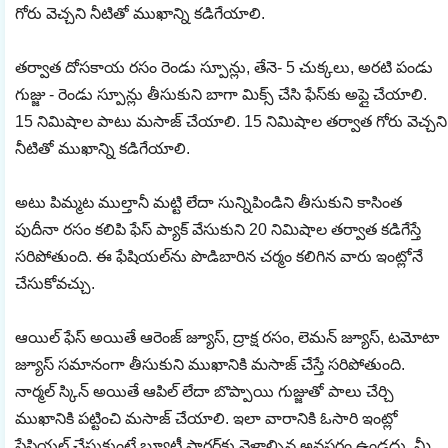
గోరు వెచ్చని నీటితో ముఖాన్ని కడిగేయాలి.
తర్వాత దోసకాయ రసం రెండు స్పూన్లు, తేనె- 5 చుక్కలు, అరటి పండు
గుజ్జు - రెండు స్పూన్లు తీసుకుని బాగా మిక్స్ చేసి ఫేస్‌కు అప్లై చేయాలి.
15 నిమిషాల పాటు మసాజ్ చేయాలి. 15 నిమిషాల తర్వాత గోరు వెచ్చని
నీటితో ముఖాన్ని కడిగేయాలి.
అటు పిమ్మట ముల్తానీ మట్టి లేదా సున్నిపిండిని తీసుకుని కాసింత
పుదీనా రసం కలిపి ఫేస్ ప్యాక్ వేసుకుని 20 నిమిషాల తర్వాత కడిగేస్తే
సరిపోతుంది. ఈ ఫేషియల్‌ను పొడిబారిన చర్మం కలిగిన వారు ఇంట్లోనే
చేసుకోవచ్చు.
ఆయిల్ ఫేస్ అయితే ఆరెంజ్ జ్యూస్, ద్రాక్ష రసం, లెమన్ జ్యూస్, టమోటా
జ్యూస్ సమానంగా తీసుకుని ముఖానికి మసాజ్ చేస్తే సరిపోతుంది.
నార్మల్ స్కిన్ అయితే ఆపిల్ లేదా బొప్పాయి గుజ్జుతో పాలు చేర్చి
ముఖానికి పట్టించి మసాజ్ చేయాలి. ఇలా వారానికి ఓసారి ఇంట్లో
ఫేషియల్ చేసుకుంటే బ్యూటీ పార్లర్‌కు వెళ్లాల్సిన అవసరం ఉండదు. మీ