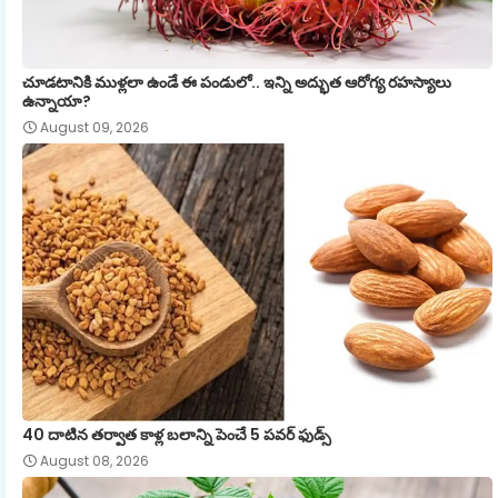
చూడటానికి ముళ్లలా ఉండే ఈ పండులో.. ఇన్ని అద్భుత ఆరోగ్య రహస్యాలు
ఉన్నాయా?
August 09, 2026
40 దాటిన తర్వాత కాళ్ల బలాన్ని పెంచే 5 పవర్ ఫుడ్స్
August 08, 2026