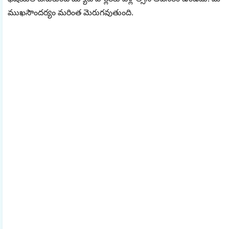
ముఖసౌందర్యం మరింత మెరుగవుతుంది.