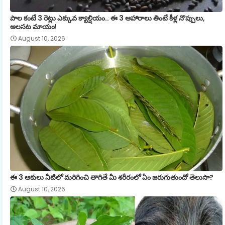
పాల కంటే 3 రెట్లు ఎక్కువ క్యాల్షియం.. ఈ 3 ఆహారాలు తింటే కీళ్ల నొప్పులు,
అలసట మాయం!
August 10, 2026
ఈ 3 ఆకులు నీటిలో మరిగించి తాగితే మీ శరీరంలో ఏం జరుగుతుందో తెలుసా?
August 10, 2026