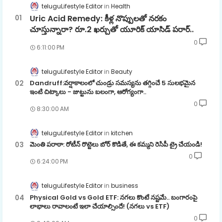
teluguLifestyle Editor
Health
Uric Acid Remedy: కీళ్ల నొప్పులతో నరకం
చూస్తున్నారా? రూ.2 ఖర్చుతో యూరిక్ యాసిడ్ పరార్..
0
6:11:00 PM
teluguLifestyle Editor
Beauty
Dandruff:వర్షాకాలంలో చుండ్రు సమస్యను తగ్గించే 5 సులభమైన
ఇంటి చిట్కాలు - జుట్టును బలంగా, ఆరోగ్యంగా..
0
8:30:00 AM
teluguLifestyle Editor
kitchen
మెంతి పరాఠా: రోటీన్ రొట్టెలు బోర్ కొడితే, ఈ కమ్మని రెసిపీ ట్రై చేయండి!
0
6:24:00 PM
teluguLifestyle Editor
business
Physical Gold vs Gold ETF: నగలు కొంటే నష్టమే.. బంగారంపై
లాభాలు రావాలంటే ఇలా చేయాల్సిందే! (నగలు vs ETF)
0