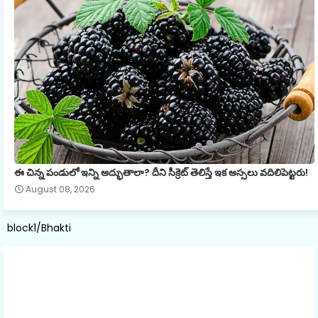
ఈ చిన్న పండులో ఇన్ని అద్భుతాలా? దీని సీక్రెట్ తెలిస్తే ఇక అస్సలు వదిలిపెట్టరు!
August 08, 2026
block1/Bhakti