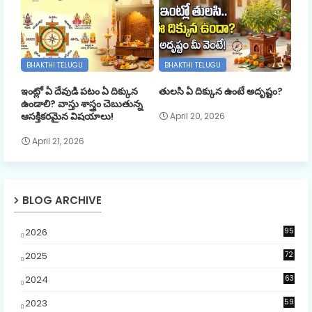
BHAKTHI TELUGU
BHAKTHI TELUGU
ఇంట్లో ఏ దేవుడి పటం ఏ దిక్కున
తులసి ఏ దిక్కున ఉంటే అదృష్టం?
ఉండాలి? వాస్తు శాస్త్రం చెబుతున్న
ఆసక్తికరమైన విషయాలు!
April 20, 2026
April 21, 2026
BLOG ARCHIVE
2026
95
5
2025
72
5
2024
63
2023
59