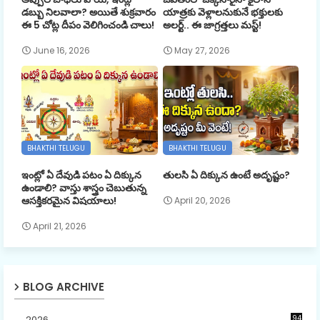
డబ్బు నిలవాలా? అయితే శుక్రవారం
యాత్రకు వెళ్లాలనుకునే భక్తులకు
ఈ 5 చోట్ల దీపం వెలిగించండి చాలు!
అలర్ట్.. ఈ జాగ్రత్తలు మస్ట్!
June 16, 2026
May 27, 2026
BHAKTHI TELUGU
BHAKTHI TELUGU
ఇంట్లో ఏ దేవుడి పటం ఏ దిక్కున
తులసి ఏ దిక్కున ఉంటే అదృష్టం?
ఉండాలి? వాస్తు శాస్త్రం చెబుతున్న
ఆసక్తికరమైన విషయాలు!
April 20, 2026
April 21, 2026
BLOG ARCHIVE
2026
94