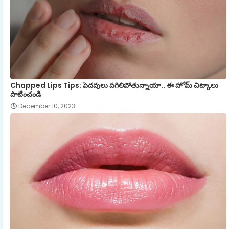
Chapped Lips Tips: పెదవులు పగిలిపోతున్నాయా.. ఈ హోమ్ చిట్కాలు
పాటించండి
December 10, 2023