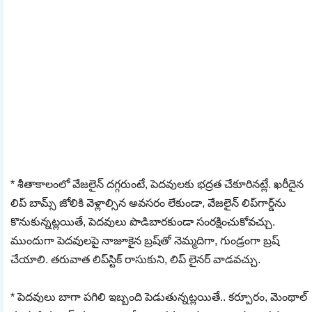
* శీతాకాలంలో వేజలైన్ దగ్గరుంటే, పెదవులకు భద్రత చేకూరినట్లే. ఖరీదైన
లిప్ బామ్స్ జోలికి వెళ్లాల్సిన అవసరం లేకుండా, వేజలైన్ లిప్‌గార్డ్‌ను
కొనుకున్నట్లయితే, పెదవులు పొడిబారకుండా సంరక్షించుకోవచ్చు.
ముందుగా పెదవులపై నాజూకైన బ్రష్‌తో నెమ్మదిగా, గుండ్రంగా బ్రష్‌
చేయాలి. తరువాత లిప్‌స్టిక్ రాసుకుని, లిప్ లైనర్ వాడవచ్చు.
* పెదవులు బాగా పగిలి ఇబ్బంది పెడుతున్నట్లయితే.. కర్పూరం, మెంథాల్‌