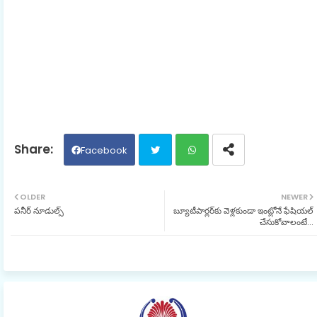
Facebook
Twit
Wh
OLDER
NEWER
పనీర్ నూడుల్స్
బ్యూటీపార్లర్‌కు వెళ్లకుండా ఇంట్లోనే ఫేషియల్
ter
ats
చేసుకోవాలంటే...
ap
p