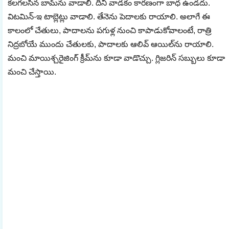
కలగలసిన బామ్‌ను వాడాలి. దీని వాడకం కారణంగా బాధ ఉండదు.
విటమిన్‌-ఇ టాబ్లెట్లు వాడాలి. తేనెను పెదాలకు రాయాలి. అలాగే ఈ
కాలంలో చేతులు, పాదాలను పగుళ్ల నుంచి కాపాడుకోవాలంటే, రాత్రి
నిద్రబోయే ముందు చేతులకు, పాదాలకు ఆలివ్‌ ఆయిల్‌ను రాయాలి.
మంచి మాయిశ్చరైజింగ్‌ క్రీమ్‌ను కూడా వాడొచ్చు. గ్లిజరిన్‌ సబ్బులు కూడా
మంచి చేస్తాయి.