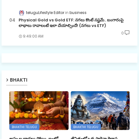
teluguLifestyle Editor
business
Physical Gold vs Gold ETF: నగలు కొంటే నష్టమే.. బంగారంపై
లాభాలు రావాలంటే ఇలా చేయాల్సిందే! (నగలు vs ETF)
0
9:49:00 AM
BHAKTI
BHAKTHI TELUGU
BHAKTHI TELUGU
అప్పుల బాధలు పోయి, ఇంట్లో
జీవితంలో ఒక్కసారైనా కైలాస