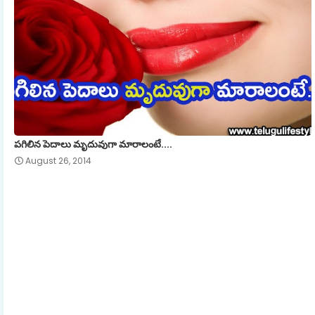
పగిలిన పెదాలు మృదువుగా మారాలంటే....
August 26, 2014