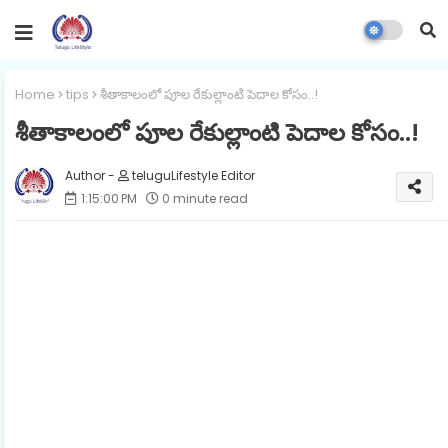
Home
tips
శీతాకాలంలో పూల రేకుల్లాంటి పెదాల కోసం..!
శీతాకాలంలో పూల రేకుల్లాంటి పెదాల కోసం..!
teluguLifestyle Editor
1:15:00 PM
0 minute read