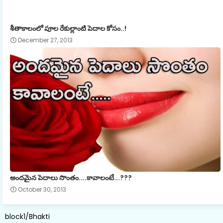
శీతాకాలంలో పూల రేకుల్లాంటి పెదాల కోసం..!
December 27, 2013
అందమైన పెదాలు సొంతం....కావాలంటే...???
October 30, 2013
block1/Bhakti