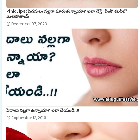
Pink Lips: పెదవులు నల్లగా మారుతున్నాయా? ఇలా చేస్తే ‘పింక్’ కలర్‌లో
మారిపోతాయ్!
December 07, 2023
పెదాలు నల్లగా ఉన్నాయా? ఇలా చేయండి..!!
September 12, 2016