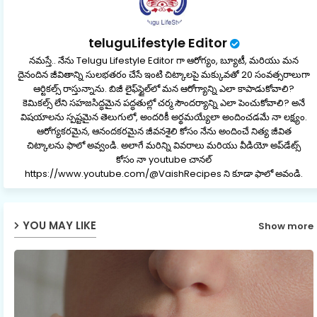
teluguLifestyle Editor
నమస్తే.. నేను Telugu Lifestyle Editor గా ఆరోగ్యం, బ్యూటీ, మరియు మన
దైనందిన జీవితాన్ని సులభతరం చేసే ఇంటి చిట్కాలపై మక్కువతో 20 సంవత్సరాలుగా
ఆర్టికల్స్ రాస్తున్నాను. బిజీ లైఫ్‌స్టైల్‌లో మన ఆరోగ్యాన్ని ఎలా కాపాడుకోవాలి?
కెమికల్స్ లేని సహజసిద్ధమైన పద్ధతుల్లో చర్మ సౌందర్యాన్ని ఎలా పెంచుకోవాలి? అనే
విషయాలను స్పష్టమైన తెలుగులో, అందరికీ అర్థమయ్యేలా అందించడమే నా లక్ష్యం.
ఆరోగ్యకరమైన, ఆనందకరమైన జీవనశైలి కోసం నేను అందించే నిత్య జీవిత
చిట్కాలను ఫాలో అవ్వండి. అలాగే మరిన్ని వివరాలు మరియు వీడియో అప్‌డేట్స్
కోసం నా youtube చానల్
https://www.youtube.com/@VaishRecipes ని కూడా ఫాలో అవండి.
YOU MAY LIKE
Show more