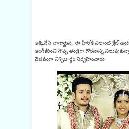
అక్కినేని నాగార్జున.. ఈ హీరోకి ఎలాంటి క్రేజ్ ఉం
అంగీకరించి గొప్ప తండ్రిగా గౌరవాన్ని నిలుపుకు
వైభవంగా నిశ్చితార్ధం నిర్వహించారు.