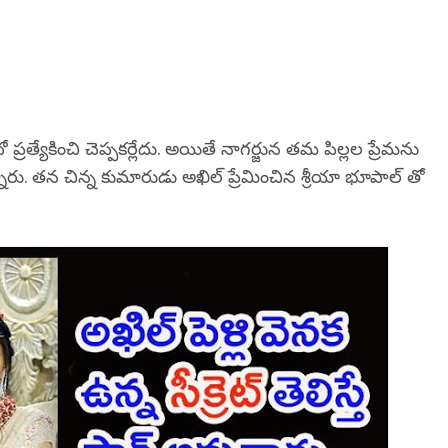
దో ప్రత్యేకించి చెప్పకర్లేదు. అయితే నాగర్జున తమ పిల్లల ప్రేమను
న్నారు. తన చిన్న కుమారుడు అఖిల్ ప్రేమించిన శ్రీయా భూపాల్ తో