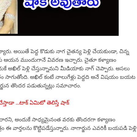
య్యారు. అయితే పెద్ద కొడుకు నాగ చైతన్య పెళ్లి చేయకుండా, చిన్న
ర్శలకు ఆయన ముందుగానే వివరణ ఇచ్చారు. చైతూ కళ్యాణం
ే అఖిల్ పెళ్లి చేస్తున్నామని మీడియాకు నాగ్ చెప్పారు. అసలు
 సాగుతోంది. అఖిల్ కంటే నాలుగేళ్లు పెద్దది అనే విషయం బయట
ార్జున తొందర పడుతున్నట్లు సమాచారం.
స్తాడా ....టాక్ ఏమిటో తెలిస్తే షాక్
రారని, అందుకే సాధ్యమైనంత వరకు తొందరగా కళ్యాణం
రం ఈ వార్తలను కొట్టిపడేస్తున్నారు. నాగార్జున ఎవరికీ బయపడి పెళ్లి