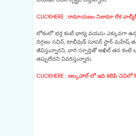
CLICKHERE : రామాయణం నిజామా లేక వాల్మీకి
లోకంలో భర్త కంటే భార్య వయసు ఎక్కువగా ఉన్నవ
దిగ్గజం సచిన్, టాలీవుడ్ సూపర్ స్టార్ మహేష్ తమ
జీవిస్తున్నారని, వారి స్పూర్తితో అఖిల్ తన క
తప్పులేదని వివరిస్తున్నారు.
CLICKHERE : ఆల్కహాల్ లో ఇది కలిపి చెవిలో క