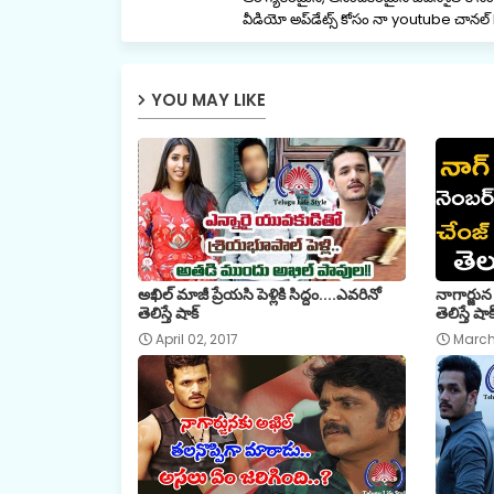
వీడియో అప్‌డేట్స్ కోసం నా youtube చ
YOU MAY LIKE
అఖిల్‌ మాజీ ప్రేయసి పెళ్లికి సిద్దం....ఎవరినో
నాగార్జు
తెలిస్తే షాక్
తెలిస్తే షాక
April 02, 2017
March 