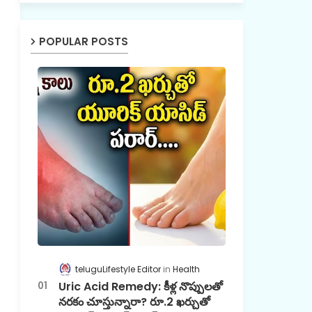
POPULAR POSTS
teluguLifestyle Editor
Health
Uric Acid Remedy: కీళ్ల నొప్పులతో
నరకం చూస్తున్నారా? రూ.2 ఖర్చుతో