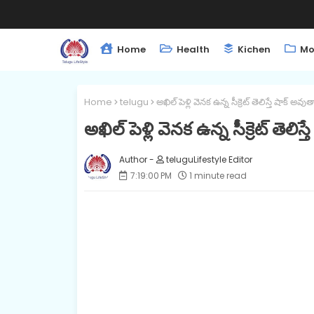
Home
Health
Kichen
Mo
Home
telugu
అఖిల్ పెళ్లి వెనక ఉన్న సీక్రెట్ తెలిస్తే షాక్ అవు
అఖిల్ పెళ్లి వెనక ఉన్న సీక్రెట్ తెలిస
teluguLifestyle Editor
7:19:00 PM
1 minute read