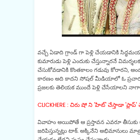
వచ్చే ఏడాది గ్రాండ్ గా పెళ్లి చేయడానికి సిద్ధమ
కుమారుడు పెళ్లి ఎందుకు చేస్తున్నారనే విమ
చేసుకోవడానికి కొంతకాలం గడువు కోరారని, అందుక
కారణం అది కాదని సోషల్ మీడియాలో ఓ ప్రచారం
ప్రజలకు తెలియక ముందే పెళ్లి చేసేయాలని నాగ
CLICKHERE : చిరు షో ని 'హిట్' చేస్తాడా 'ప్లాప్' చే
వివాహం అయిపోతే ఆ ప్రస్తావన ఎవరూ తీసుకు 
జరిపిస్తున్నట్లు టాక్. అక్కినేని అభిమానులు మాత్
చేయడం లేదని స్పష్టం చేస్తున్నారు.