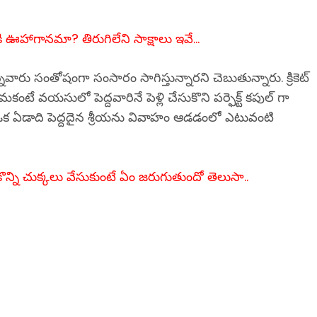
 ఊహాగానమా? తిరుగిలేని సాక్షాలు ఇవే…
ారు సంతోషంగా సంసారం సాగిస్తున్నారని చెబుతున్నారు. క్రికెట్
కంటే వయసులో పెద్దవారినే పెళ్లి చేసుకొని పర్ఫెక్ట్ కపుల్ గా
ంటే ఒక ఏడాది పెద్దదైన శ్రీయను వివాహం ఆడడంలో ఎటువంటి
ొన్ని చుక్కలు వేసుకుంటే ఏం జరుగుతుందో తెలుసా..