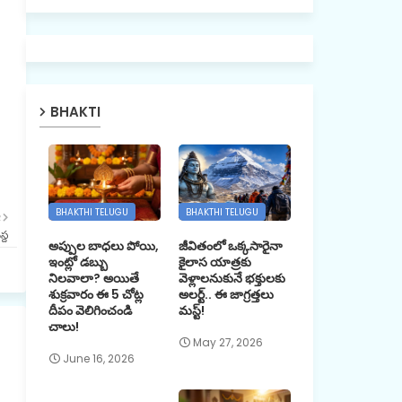
BHAKTI
BHAKTHI TELUGU
BHAKTHI TELUGU
R
్థ
అప్పుల బాధలు పోయి,
జీవితంలో ఒక్కసారైనా
ఇంట్లో డబ్బు
కైలాస యాత్రకు
నిలవాలా? అయితే
వెళ్లాలనుకునే భక్తులకు
శుక్రవారం ఈ 5 చోట్ల
అలర్ట్.. ఈ జాగ్రత్తలు
దీపం వెలిగించండి
మస్ట్!
చాలు!
May 27, 2026
June 16, 2026