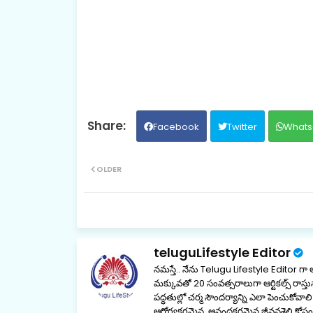
Facebook
Twitter
Whats
OLDER
teluguLifestyle Editor
నమస్తే.. నేను Telugu Lifestyle Editor గా
మక్కువతో 20 సంవత్సరాలుగా ఆర్టికల్స్ రాస్తున్
పద్ధతుల్లో చర్మ సౌందర్యాన్ని ఎలా పెంచుకోవ
ఆరోగ్యకరమైన, ఆనందకరమైన జీవనశైలి కోసం నే