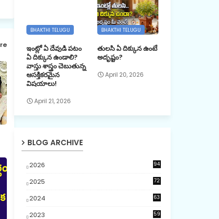
BHAKTHI TELUGU
BHAKTHI TELUGU
re
ఇంట్లో ఏ దేవుడి పటం
తులసి ఏ దిక్కున ఉంటే
ఏ దిక్కున ఉండాలి?
అదృష్టం?
వాస్తు శాస్త్రం చెబుతున్న
ఆసక్తికరమైన
April 20, 2026
విషయాలు!
April 21, 2026
BLOG ARCHIVE
2026
94
3
2025
72
5
2024
63
2023
59