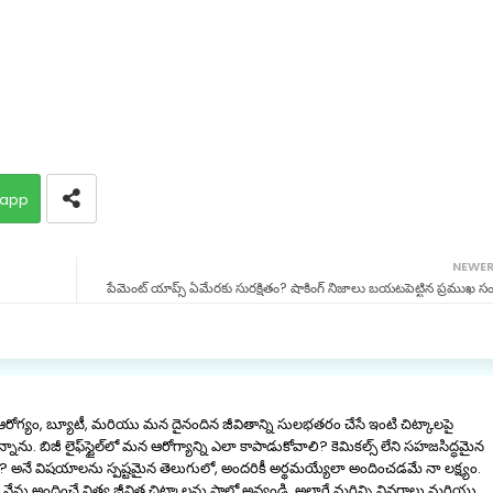
app
NEWE
పేమెంట్ యాప్స్ ఏమేరకు సురక్షితం? షాకింగ్ నిజాలు బయటపెట్టిన ప్రముఖ సంస
 ఆరోగ్యం, బ్యూటీ, మరియు మన దైనందిన జీవితాన్ని సులభతరం చేసే ఇంటి చిట్కాలపై
నాను. బిజీ లైఫ్‌స్టైల్‌లో మన ఆరోగ్యాన్ని ఎలా కాపాడుకోవాలి? కెమికల్స్ లేని సహజసిద్ధమైన
ాలి? అనే విషయాలను స్పష్టమైన తెలుగులో, అందరికీ అర్థమయ్యేలా అందించడమే నా లక్ష్యం.
ను అందించే నిత్య జీవిత చిట్కాలను ఫాలో అవ్వండి. అలాగే మరిన్ని వివరాలు మరియు