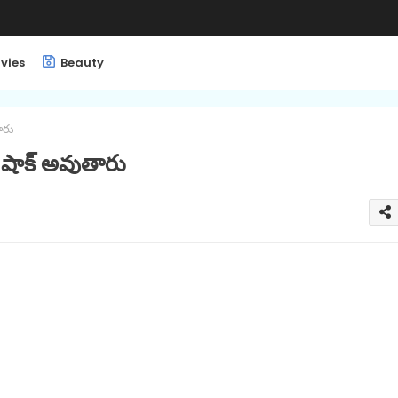
vies
Beauty
తారు
్తే షాక్ అవుతారు