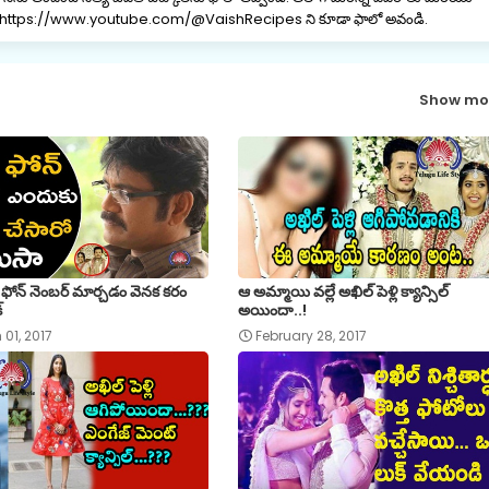
ానల్ https://www.youtube.com/@VaishRecipes ని కూడా ఫాలో అవండి.
Show mo
న ఫోన్ నెంబర్ మార్చడం వెనక కరం
ఆ అమ్మాయి వల్లే అఖిల్ పెళ్లి క్యాన్సిల్
్
అయిందా..!
01, 2017
February 28, 2017