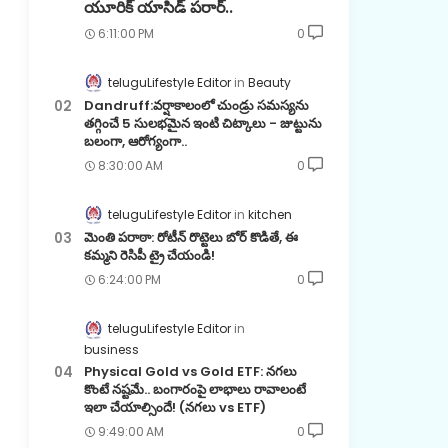
యూరిక్ యాసిడ్ పరార్..
6:11:00 PM
0
teluguLifestyle Editor
Beauty
Dandruff:వర్షాకాలంలో చుండ్రు సమస్యను
తగ్గించే 5 సులభమైన ఇంటి చిట్కాలు - జుట్టును
బలంగా, ఆరోగ్యంగా..
8:30:00 AM
0
teluguLifestyle Editor
kitchen
మెంతి పరాఠా: రోటీన్ రొట్టెలు బోర్ కొడితే, ఈ
కమ్మని రెసిపీ ట్రై చేయండి!
6:24:00 PM
0
teluguLifestyle Editor
business
Physical Gold vs Gold ETF: నగలు
కొంటే నష్టమే.. బంగారంపై లాభాలు రావాలంటే
ఇలా చేయాల్సిందే! (నగలు vs ETF)
9:49:00 AM
0