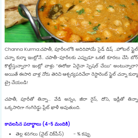
Channa Kurma:చపాతీ, పూరీలలోకి అదిరిపోయే సైడ్ డిష్ ..హోటల్ స్టైల్
చన్నా కుర్మా ఇంట్లోనే.. చపాతీ-పూరీలకు ఎప్పుడూ ఒకటే కూరలు చేసి బోర్
కొట్టేస్తున్నారా? ఇంట్లో వాళ్లు “ఈరోజు ఏదైనా స్పెషల్ చేయి” అంటున్నారా?
అయితే ఈసారి వాళ్ల నోరు తెరిచి ఆశ్చర్యపరిచేలా రెస్టారెంట్ స్టైల్ చన్నా కుర్మా
ట్రై చేయండి!
చపాతీ, పూరీతో తిన్నా… వేడి అన్నం, జీరా రైస్, దోసె, ఇడ్లీతో తిన్నా
ఒక్కసారిగా గంగిరెడ్డు ప్లేట్ ఖాళీ అవుతుంది.
కావలసిన పదార్థాలు (4-5 మందికి)
తెల్ల శనగలు (వైట్ చిక్‌పీస్) - ¾ కప్పు