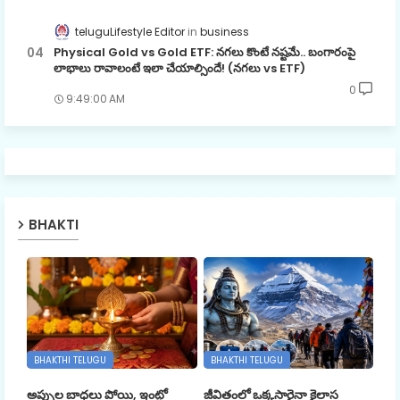
teluguLifestyle Editor
business
Physical Gold vs Gold ETF: నగలు కొంటే నష్టమే.. బంగారంపై
లాభాలు రావాలంటే ఇలా చేయాల్సిందే! (నగలు vs ETF)
0
9:49:00 AM
BHAKTI
BHAKTHI TELUGU
BHAKTHI TELUGU
అప్పుల బాధలు పోయి, ఇంట్లో
జీవితంలో ఒక్కసారైనా కైలాస