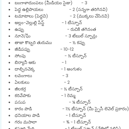
బంగాళాదుంపలు (మీడియం సైజు) - 3
పెద్ద ఉల్లిపాయలు - 2 (సన్నగా తరిగినవి)
టమాటాలు (పెద్దవి) - 2 (ముక్కలు చేసినవి)
అల్లం-వెల్లుల్లి పేస్ట్ - 1 టీస్పూన్
ఉప్పు - రుచికి తగినంత
నూనె/ఘీ - 3 టేబుల్ స్పూన్లు
తాజా కొబ్బరి తురుము - ½ కప్పు
జీడిపప్పు - 10-12
సోంపు - ½ టీస్పూన్
బిర్యానీ ఆకు - 1
దాల్చినచెక్క - 1 అంగుళం
లవంగాలు - 3
ఏలకులు - 2
జీలకర్ర - ½ టీస్పూన్
కరివేపాకు - 1 రెమ్మ
పసుప - ¼ టీస్పూన్
కారం పొడి - 1½ టీస్పూన్ (మీ స్పైసీ లెవెల్ ప్రకారం)
ధనియాల పొడి - 1 టీస్పూన్
గరం మసాలా - ¾ - 1 టీస్పూన్
కసూరి మేథి - 1 టేబుల్ స్పూన్ (చేతిలో నలిపి)