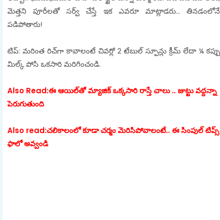
మెత్తని పూరీలతో సర్వ్ చేస్తే ఇక ఎవరూ మాట్లాడరు… తినడంలోనే
పడిపోతారు!
టిప్: మరింత రిచ్‌గా కావాలంటే చివర్లో 2 టేబుల్ స్పూన్లు క్రీమ్ లేదా ¼ కప్పు
మిల్క్ పోసి ఒకసారి మరిగించండి.
Also Read:ఈ ఆయిల్‌తో మ్యాజిక్ ఒక్కసారి రాస్తే చాలు .. జుట్టు వద్దన్నా
పెరుగుతుంది
Also read:చలికాలంలో కూడా చర్మం మెరిసిపోవాలంటే.. ఈ సింపుల్ టిప్స్
ఫాలో అవ్వండి