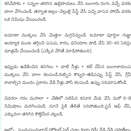
కరివేపాకు + సన్నగా తరిగిన ఉల్లిపాయలు వేసి బంగారు రంగు వచ్చే వరకు
బాగా వేగించండి. తర్వాత అల్లం-వెల్లుల్లి పేస్ట్ వేసి పచ్చి వాసన పోయే వరకు
ఒక నిమిషం వేయించండి.
టమాటా ముక్కలు వేసి మెత్తగా మగ్గనివ్వండి. టమాటా పూర్తిగా గుజ్జు
అయ్యాక మంట తగ్గించి పసుప, కారం, ధనియాల పొడి వేసి 30-40 సెకన్లు
మాత్రమే వేయించండి (ఎక్కివ వేగితే మాడిపోతుంది).
ఇప్పుడు ఉడికించిన శనగలు + వాటి నీళ్లు + కట్ చేసిన బంగాళాదుంప
ముక్కలు వేసి బాగా కలపండి.రుబ్బిన కొబ్బరి-జీడిపప్పు పేస్ట్ వేసి, గ్రేవీ
కావాల్సిన మందం ప్రకారం వేడి నీళ్లు పోసి కలపండి. ఉప్పు సరిచూసుకోండి.
చివరగా గరం మసాలా + చేతిలో నలిపిన కసూరి మేథి వేసి మరో 6-8
నిమిషాలు మరిగించండి. నూనె పైకి తేలితే సరిపోతుంది.స్టవ్ ఆఫ్ చేసి,
ఎక్కువగా తరిగిన కొత్తిమీర చల్లండి.
అబ్బో… ఘుమఘుమలాడే హోటల్ స్టైల్ చన్నా కుర్మా రెడీ! వేడి వేడి చపాతీలు,