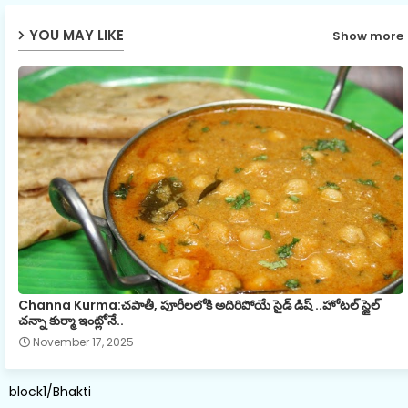
YOU MAY LIKE
Show more
Channa Kurma:చపాతీ, పూరీలలోకి అదిరిపోయే సైడ్ డిష్ ..హోటల్ స్టైల్
చన్నా కుర్మా ఇంట్లోనే..
November 17, 2025
block1/Bhakti