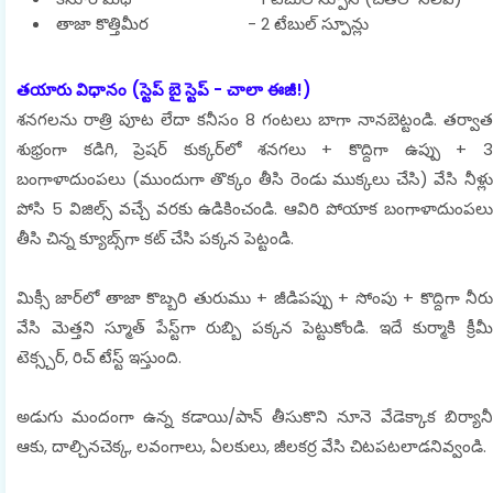
తాజా కొత్తిమీర - 2 టేబుల్ స్పూన్లు
తయారు విధానం (స్టెప్ బై స్టెప్ - చాలా ఈజీ!)
శనగలను రాత్రి పూట లేదా కనీసం 8 గంటలు బాగా నానబెట్టండి. తర్వాత
శుభ్రంగా కడిగి, ప్రెషర్ కుక్కర్‌లో శనగలు + కొద్దిగా ఉప్పు + 3
బంగాళాదుంపలు (ముందుగా తొక్కం తీసి రెండు ముక్కలు చేసి) వేసి నీళ్లు
పోసి 5 విజిల్స్ వచ్చే వరకు ఉడికించండి. ఆవిరి పోయాక బంగాళాదుంపలు
తీసి చిన్న క్యూబ్స్‌గా కట్ చేసి పక్కన పెట్టండి.
మిక్సీ జార్‌లో తాజా కొబ్బరి తురుము + జీడిపప్పు + సోంపు + కొద్దిగా నీరు
వేసి మెత్తని స్మూత్ పేస్ట్‌గా రుబ్బి పక్కన పెట్టుకోండి. ఇదే కుర్మాకి క్రీమీ
టెక్స్చర్, రిచ్ టేస్ట్ ఇస్తుంది.
అడుగు మందంగా ఉన్న కడాయి/పాన్ తీసుకొని నూనె వేడెక్కాక బిర్యానీ
ఆకు, దాల్చినచెక్క, లవంగాలు, ఏలకులు, జీలకర్ర వేసి చిటపటలాడనివ్వండి.