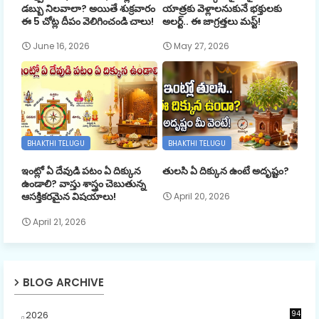
డబ్బు నిలవాలా? అయితే శుక్రవారం
యాత్రకు వెళ్లాలనుకునే భక్తులకు
ఈ 5 చోట్ల దీపం వెలిగించండి చాలు!
అలర్ట్.. ఈ జాగ్రత్తలు మస్ట్!
June 16, 2026
May 27, 2026
BHAKTHI TELUGU
BHAKTHI TELUGU
ఇంట్లో ఏ దేవుడి పటం ఏ దిక్కున
తులసి ఏ దిక్కున ఉంటే అదృష్టం?
ఉండాలి? వాస్తు శాస్త్రం చెబుతున్న
ఆసక్తికరమైన విషయాలు!
April 20, 2026
April 21, 2026
BLOG ARCHIVE
2026
94