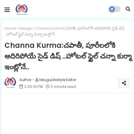
Home
telugu
Channa Kurma:చపాతీ, పూరీలలోకి అదిరిపోయే సైడ్ డిష్
..హోటల్ స్టైల్ చన్నా కుర్మా ఇంట్లోనే..
Channa Kurma:చపాతీ, పూరీలలోకి
అదిరిపోయే సైడ్ డిష్ ..హోటల్ స్టైల్ చన్నా కుర్మా
ఇంట్లోనే..
teluguLifestyle Editor
2:00:00 PM
2 minute read