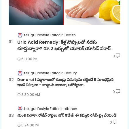
teluguLifestyle Editor
Health
Uric Acid Remedy: కీళ్ల నొప్పులతో నరకం
చూస్తున్నారా? రూ.2 ఖర్చుతో యూరిక్ యాసిడ్ పరార్..
0
6:11:00 PM
teluguLifestyle Editor
Beauty
Dandruff:వర్షాకాలంలో చుండ్రు సమస్యను తగ్గించే 5 సులభమైన
ఇంటి చిట్కాలు - జుట్టును బలంగా, ఆరోగ్యంగా..
0
8:30:00 AM
teluguLifestyle Editor
kitchen
మెంతి పరాఠా: రోటీన్ రొట్టెలు బోర్ కొడితే, ఈ కమ్మని రెసిపీ ట్రై చేయండి!
0
6:24:00 PM