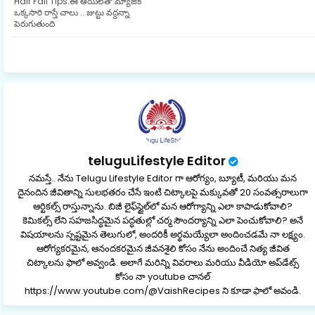
Hair Fall Tips:ఈ ఆయిల్‌తో మ్యాజిక్
ter
ats
ఒక్కసారి రాస్తే చాలు .. జుట్టు వద్దన్నా
పెరుగుతుంది
ap
p
teluguLifestyle Editor
నమస్తే.. నేను Telugu Lifestyle Editor గా ఆరోగ్యం, బ్యూటీ, మరియు మన
దైనందిన జీవితాన్ని సులభతరం చేసే ఇంటి చిట్కాలపై మక్కువతో 20 సంవత్సరాలుగా
ఆర్టికల్స్ రాస్తున్నాను. బిజీ లైఫ్‌స్టైల్‌లో మన ఆరోగ్యాన్ని ఎలా కాపాడుకోవాలి?
కెమికల్స్ లేని సహజసిద్ధమైన పద్ధతుల్లో చర్మ సౌందర్యాన్ని ఎలా పెంచుకోవాలి? అనే
విషయాలను స్పష్టమైన తెలుగులో, అందరికీ అర్థమయ్యేలా అందించడమే నా లక్ష్యం.
ఆరోగ్యకరమైన, ఆనందకరమైన జీవనశైలి కోసం నేను అందించే నిత్య జీవిత
చిట్కాలను ఫాలో అవ్వండి. అలాగే మరిన్ని వివరాలు మరియు వీడియో అప్‌డేట్స్
కోసం నా youtube చానల్
https://www.youtube.com/@VaishRecipes ని కూడా ఫాలో అవండి.