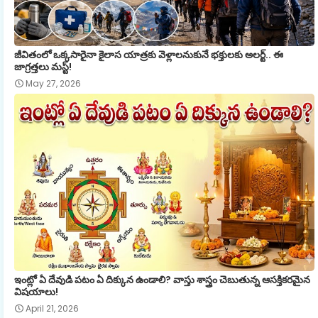
జీవితంలో ఒక్కసారైనా కైలాస యాత్రకు వెళ్లాలనుకునే భక్తులకు అలర్ట్.. ఈ
జాగ్రత్తలు మస్ట్!
May 27, 2026
ఇంట్లో ఏ దేవుడి పటం ఏ దిక్కున ఉండాలి? వాస్తు శాస్త్రం చెబుతున్న ఆసక్తికరమైన
విషయాలు!
April 21, 2026