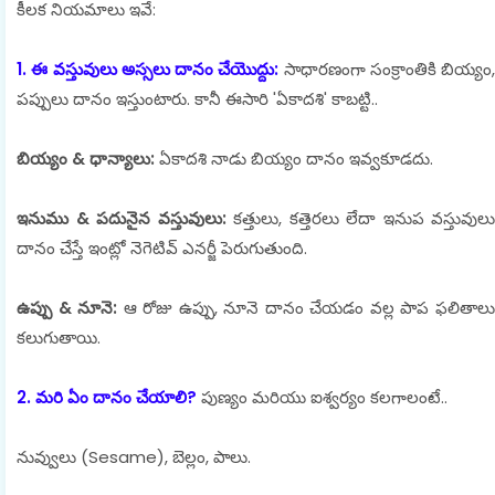
కీలక నియమాలు ఇవే:
1. ఈ వస్తువులు అస్సలు దానం చేయొద్దు:
సాధారణంగా సంక్రాంతికి బియ్యం,
పప్పులు దానం ఇస్తుంటారు. కానీ ఈసారి 'ఏకాదశి' కాబట్టి..
బియ్యం & ధాన్యాలు:
ఏకాదశి నాడు బియ్యం దానం ఇవ్వకూడదు.
ఇనుము & పదునైన వస్తువులు:
కత్తులు, కత్తెరలు లేదా ఇనుప వస్తువులు
దానం చేస్తే ఇంట్లో నెగెటివ్ ఎనర్జీ పెరుగుతుంది.
ఉప్పు & నూనె:
ఆ రోజు ఉప్పు, నూనె దానం చేయడం వల్ల పాప ఫలితాల
కలుగుతాయి.
2. మరి ఏం దానం చేయాలి?
పుణ్యం మరియు ఐశ్వర్యం కలగాలంటే..
నువ్వులు (Sesame), బెల్లం, పాలు.