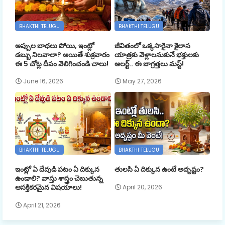
BHAKTHI TELUGU
BHAKTHI TELUGU
అప్పుల బాధలు పోయి, ఇంట్లో
జీవితంలో ఒక్కసారైనా కైలాస
డబ్బు నిలవాలా? అయితే శుక్రవారం
యాత్రకు వెళ్లాలనుకునే భక్తులకు
ఈ 5 చోట్ల దీపం వెలిగించండి చాలు!
అలర్ట్.. ఈ జాగ్రత్తలు మస్ట్!
June 16, 2026
May 27, 2026
BHAKTHI TELUGU
BHAKTHI TELUGU
ఇంట్లో ఏ దేవుడి పటం ఏ దిక్కున
తులసి ఏ దిక్కున ఉంటే అదృష్టం?
ఉండాలి? వాస్తు శాస్త్రం చెబుతున్న
ఆసక్తికరమైన విషయాలు!
April 20, 2026
April 21, 2026