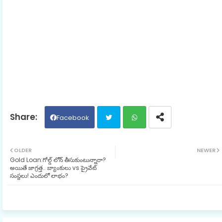
Facebook
Twit
Wh
OLDER
NEWER
Gold Loan:గోల్డ్ లోన్ తీసుకుంటున్నారా?
ter
ats
అయితే జాగ్రత్త.. బ్యాంకులు vs ప్రైవేట్
సంస్థలు! ఎందులో లాభం?
ap
p