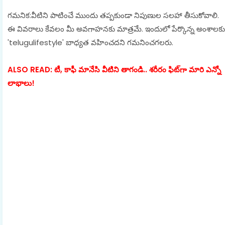
గమనిక:వీటిని పాటించే ముందు తప్పకుండా నిపుణుల సలహా తీసుకోవాలి.
ఈ వివరాలు కేవలం మీ అవగాహనకు మాత్రమే. ఇందులో పేర్కొన్న అంశాలకు
'telugulifestyle' బాధ్యత వహించదని గమనించగలరు.
ALSO READ: టీ, కాఫీ మానేసి వీటిని తాగండి.. శరీరం ఫిట్‌గా మారి ఎన్నో
లాభాలు!