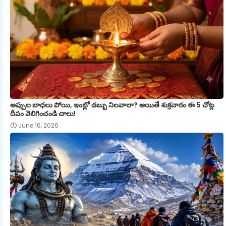
అప్పుల బాధలు పోయి, ఇంట్లో డబ్బు నిలవాలా? అయితే శుక్రవారం ఈ 5 చోట్ల
దీపం వెలిగించండి చాలు!
June 16, 2026