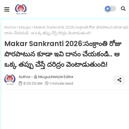
Home
telugu
Makar Sankranti 2026:సంక్రాంతి రోజు పొరపాటున కూడా ఇవి
దానం చేయకండి.. ఆ ఒక్క తప్పు చేస్తే దరిద్రం వెంటాడుతుంది!
Makar Sankranti 2026:సంక్రాంతి రోజు
పొరపాటున కూడా ఇవి దానం చేయకండి.. ఆ
ఒక్క తప్పు చేస్తే దరిద్రం వెంటాడుతుంది!
teluguLifestyle Editor
8:00:00 AM
1 minute read