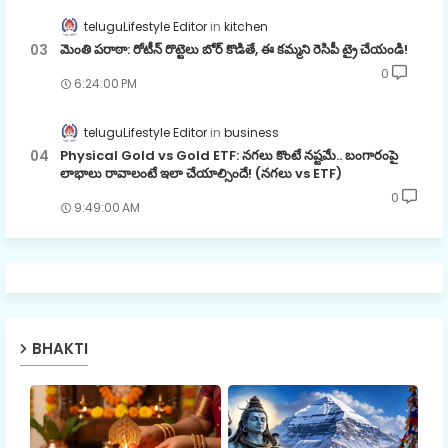
teluguLifestyle Editor
kitchen
మెంతి పరాఠా: రోటీన్ రొట్టెలు బోర్ కొడితే, ఈ కమ్మని రెసిపీ ట్రై చేయండి!
0
6:24:00 PM
teluguLifestyle Editor
business
Physical Gold vs Gold ETF: నగలు కొంటే నష్టమే.. బంగారంపై
లాభాలు రావాలంటే ఇలా చేయాల్సిందే! (నగలు vs ETF)
0
9:49:00 AM
BHAKTI