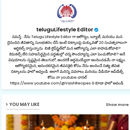
teluguLifestyle Editor
నమస్తే.. నేను Telugu Lifestyle Editor గా ఆరోగ్యం, బ్యూటీ, మరియు మన
దైనందిన జీవితాన్ని సులభతరం చేసే ఇంటి చిట్కాలపై మక్కువతో 20 సంవత్సరాలుగా
ఆర్టికల్స్ రాస్తున్నాను. బిజీ లైఫ్‌స్టైల్‌లో మన ఆరోగ్యాన్ని ఎలా కాపాడుకోవాలి?
కెమికల్స్ లేని సహజసిద్ధమైన పద్ధతుల్లో చర్మ సౌందర్యాన్ని ఎలా పెంచుకోవాలి? అనే
విషయాలను స్పష్టమైన తెలుగులో, అందరికీ అర్థమయ్యేలా అందించడమే నా లక్ష్యం.
ఆరోగ్యకరమైన, ఆనందకరమైన జీవనశైలి కోసం నేను అందించే నిత్య జీవిత
చిట్కాలను ఫాలో అవ్వండి. అలాగే మరిన్ని వివరాలు మరియు వీడియో అప్‌డేట్స్
కోసం నా youtube చానల్
https://www.youtube.com/@VaishRecipes ని కూడా ఫాలో అవండి.
YOU MAY LIKE
Show more