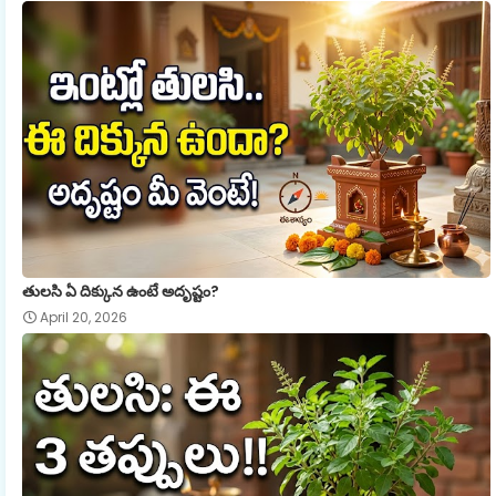
తులసి ఏ దిక్కున ఉంటే అదృష్టం?
April 20, 2026