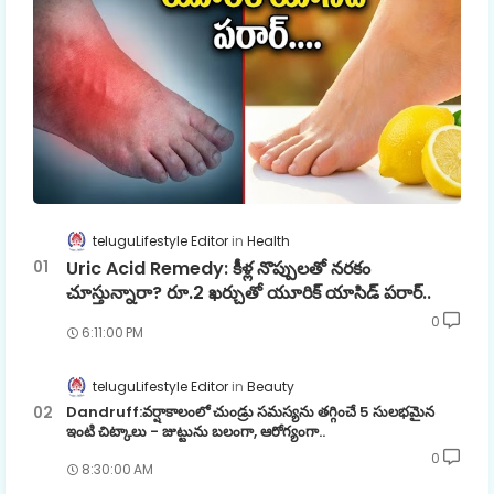
teluguLifestyle Editor
Health
Uric Acid Remedy: కీళ్ల నొప్పులతో నరకం
చూస్తున్నారా? రూ.2 ఖర్చుతో యూరిక్ యాసిడ్ పరార్..
0
6:11:00 PM
teluguLifestyle Editor
Beauty
Dandruff:వర్షాకాలంలో చుండ్రు సమస్యను తగ్గించే 5 సులభమైన
ఇంటి చిట్కాలు - జుట్టును బలంగా, ఆరోగ్యంగా..
0
8:30:00 AM