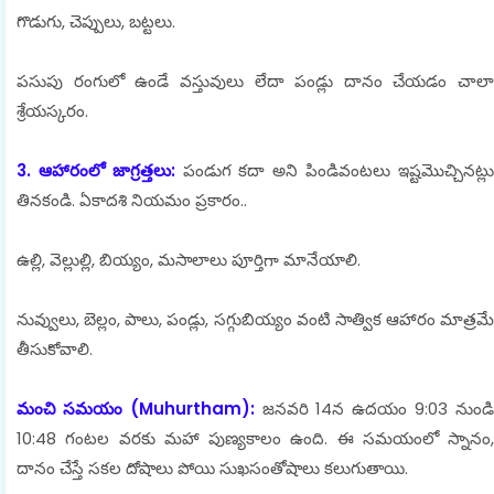
గొడుగు, చెప్పులు, బట్టలు.
పసుపు రంగులో ఉండే వస్తువులు లేదా పండ్లు దానం చేయడం చాలా
శ్రేయస్కరం.
3. ఆహారంలో జాగ్రత్తలు:
పండుగ కదా అని పిండివంటలు ఇష్టమొచ్చినట్ల
తినకండి. ఏకాదశి నియమం ప్రకారం..
ఉల్లి, వెల్లుల్లి, బియ్యం, మసాలాలు పూర్తిగా మానేయాలి.
నువ్వులు, బెల్లం, పాలు, పండ్లు, సగ్గుబియ్యం వంటి సాత్విక ఆహారం మాత్రమే
తీసుకోవాలి.
మంచి సమయం (Muhurtham):
జనవరి 14న ఉదయం 9:03 నుండ
10:48 గంటల వరకు మహా పుణ్యకాలం ఉంది. ఈ సమయంలో స్నానం,
దానం చేస్తే సకల దోషాలు పోయి సుఖసంతోషాలు కలుగుతాయి.