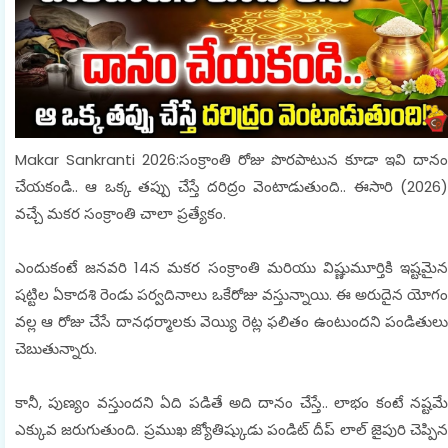
Makar Sankranti 2026:సంక్రాంతి రోజు పొరపాటున కూడా ఇవి దానం
చేయకండి.. ఆ ఒక్క తప్పు చేస్తే దరిద్రం వెంటాడుతుంది.. ఈసారి (2026)
వచ్చే మకర సంక్రాంతి చాలా ప్రత్యేకం.
ఎందుకంటే జనవరి 14న మకర సంక్రాంతి మరియు విష్ణుమూర్తికి ఇష్టమైన
షట్టిల ఏకాదశి రెండు పర్వదినాలు ఒకేరోజు వస్తున్నాయి. ఈ అరుదైన యోగం
వల్ల ఆ రోజు చేసే దానధర్మాలకు వెయ్యి రెట్ల ఫలితం ఉంటుందని పండితులు
చెబుతున్నారు.
కానీ, పుణ్యం వస్తుందని ఏది పడితే అది దానం చేస్తే.. లాభం కంటే నష్టమే
ఎక్కువ జరుగుతుంది. ప్రముఖ జ్యోతిష్కుడు పండిట్ దీప్ లాల్ జైపురి చెప్పిన