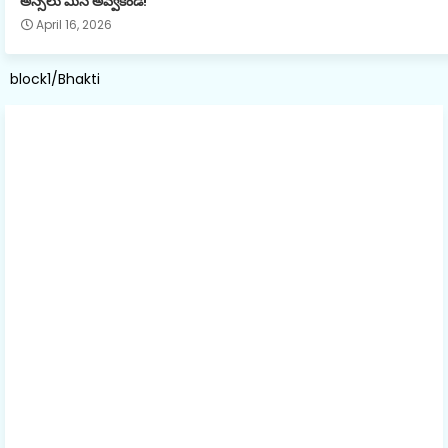
అస్సలు మిస్ అవ్వకండి!
April 16, 2026
block1/Bhakti