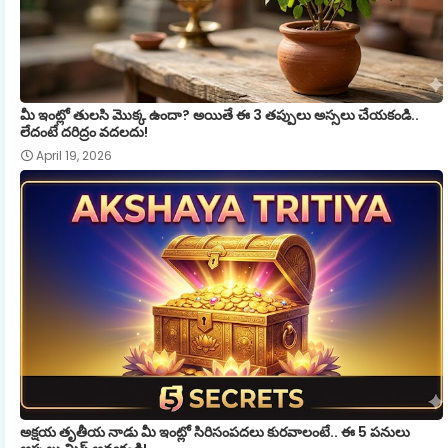
మీ ఇంట్లో తులసి మొక్క ఉందా? అయితే ఈ 3 తప్పులు అస్సలు చేయకండి..
లేదంటే దరిద్రం వదలదు!
April 19, 2026
అక్షయ తృతీయ నాడు మీ ఇంట్లో సిరిసంపదలు కురవాలంటే.. ఈ 5 పనులు