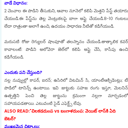
వాడే విధానం:
2 చెంచాల ఈ పొడిని తీసుకుని, ఆవాల నూనెలో కలిపి మెత్తని పేస్ట్ తయారు
చేయండి.ఈ పేస్ట్‌ను తెల్ల వెంట్రుకలపై బాగా అప్లై చేయండి.8-10 గంటలు
లేదా రాత్రంతా అలాగే ఉంచి, ఉదయం సాధారణ నీటితో కడిగేయండి.
మరుసటి రోజు రెగ్యులర్ షాంపూతో తలస్నానం చేయండి.తాత్కాలిక కవర్
కావాలంటే: పొడిని అలోవెరా జెల్‌లో కలిపి అప్లై చేసి, కాసేపు ఉంచి
కడిగేయండి.
ఎందుకు పని చేస్తుంది?
నల్ల నువ్వుల్లో కాపర్, ఐరన్; ఉసిరిలో విటమిన్ సి, యాంటీఆక్సిడెంట్లు; టీ
పొడిలో టానిన్స్ ఉంటాయి. ఇవి జుట్టుకు సహజ రంగు ఇస్తూ, మెలనిన్
ఉత్పత్తిని పెంచి తెల్ల జుట్టును క్రమంగా నల్లగా మార్చడంలో
సహాయపడతాయి. ఎటువంటి సైడ్ ఎఫెక్ట్స్ లేవు.
ALSO READ:"చిలకడదుంప vs బంగాళదుంప: వెయిట్ లాస్‌కి ఏది
బెటర్?
ముఖ్యమైన చిట్కాలు: