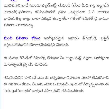
మొదటిసారి వాడే ముందు ప్యాచ్ టెస్ట్ చేయండి (చేయి మీద కాస్త అప్లై చేసి
చూడండి).ఫలితాలు కనిపించడానికి క్రమం తప్పకుండా 2-3 వారాలు
వాడండి.తెల్ల జుట్టు చాలా ఎక్కువ ఉన్నా లేదా గతంలో కెమికల్ డై వాడినా
ఫలితాలు మారవచ్చు.
మంచి ఫలితాల కోసం:
ఆరోగ్యకరమైన ఆహారం తీసుకోండి, ఒత్తిడి
తగ్గించుకోవడానికి యోగా/మెడిటేషన్ చేయండి.
ఈ సహజ రెమెడీతో కెమికల్స్ లేకుండా మీ జుట్టు మళ్లీ నల్లగా, ఆరోగ్యంగా
మారాల్సిందే! ట్రై చేసి చూడండి.
గమనిక:వీటిని పాటించే ముందు తప్పకుండా నిపుణుల సలహా తీసుకోవాలి.
ఈ వివరాలు కేవలం మీ అవగాహనకు మాత్రమే. ఇందులో పేర్కొన్న అంశాలకు
'telugulifestyle' బాధ్యత వహించదని గమనించగలరు.