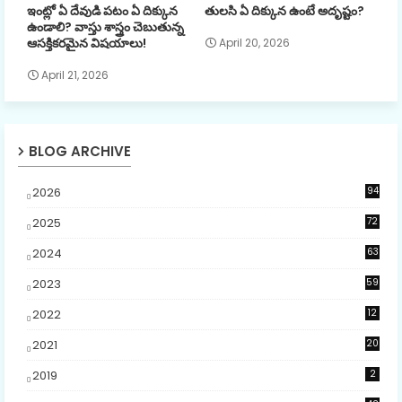
ఇంట్లో ఏ దేవుడి పటం ఏ దిక్కున
తులసి ఏ దిక్కున ఉంటే అదృష్టం?
ఉండాలి? వాస్తు శాస్త్రం చెబుతున్న
ఆసక్తికరమైన విషయాలు!
April 20, 2026
April 21, 2026
BLOG ARCHIVE
2026
94
3
2025
72
5
2024
63
2023
59
4
2022
12
2021
20
2019
2