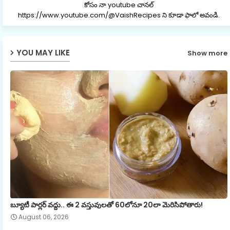
కోసం నా youtube చానల్
https://www.youtube.com/@VaishRecipes ని కూడా ఫాలో అవండి.
YOU MAY LIKE
Show more
బ్యూటీ పార్లర్ వద్దు.. ఈ 2 వస్తువులతో 60లోనూ 20లా మెరిసిపోతారు!
August 06, 2026