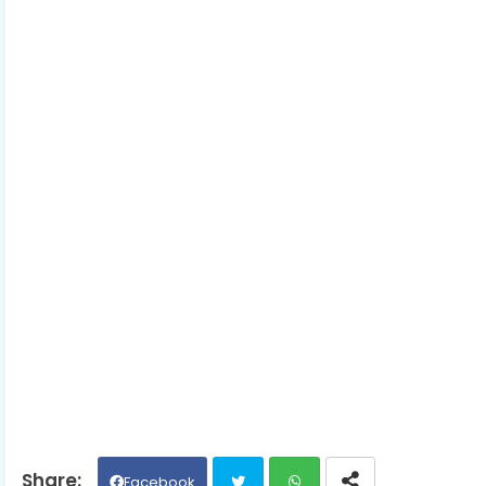
Facebook